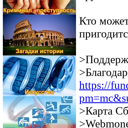
Кто может
пригодитс
>Поддерж
>Благодар
https://f
pm=mc&su
>Карта Сб
>Webmone