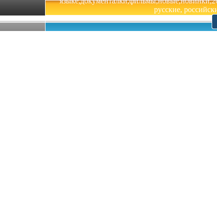
языке,документалки,фильмы,новые,новинки,201
русские, российски