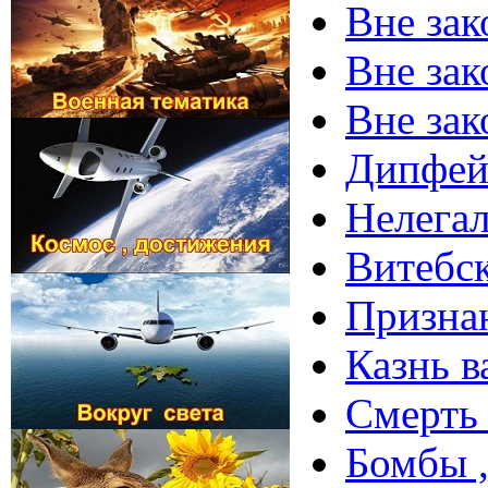
Вне зак
Вне зак
Вне зак
Дипфейк
Нелегал
Витебск
Признан
Казнь в
Смерть 
Бомбы ,