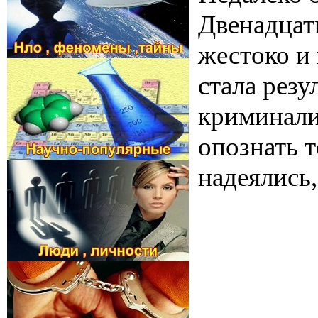
Двенадцат
жестоко и
стала резу
криминалис
опознать т
надеялись