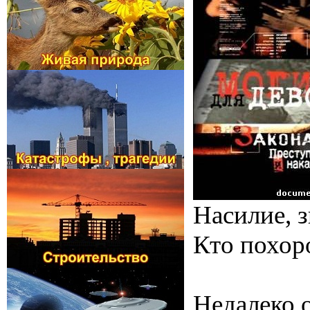
Насилие, з
Кто похор
Недалеко 