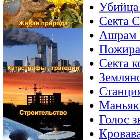
Убийца 
Секта С
Ашрам Ш
Пожират
Секта к
Земляно
Станция
Маньяки
Голос з
Крoвaвa