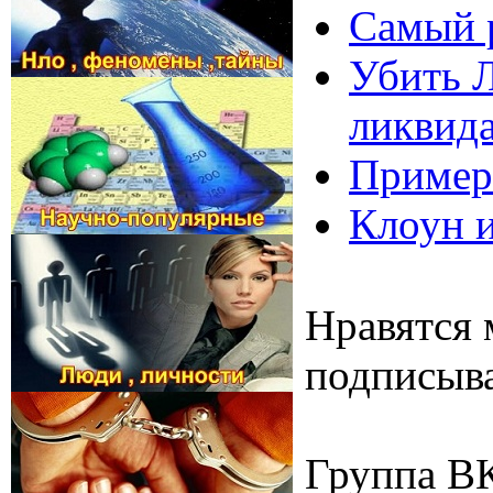
Самый р
Убить Л
ликвид
Примерн
Клоун и
Нравятся 
подписыва
Группа В