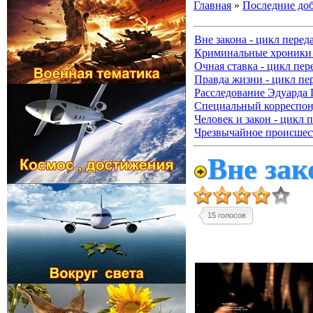
Главная
»
Последние до
Вне закона - цикл перед
Криминальные хроники 
Очная ставка - цикл пер
Правда жизни - цикл пе
Расследование Эдуарда 
Специальный корреспонд
Человек и закон - цикл 
Чрезвычайное происшест
Вне зак
15 голосов