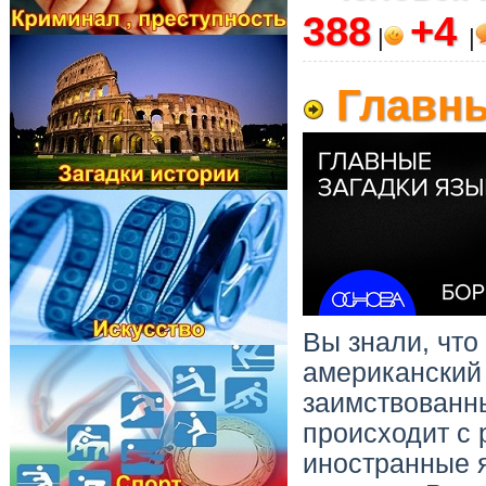
388
+4
|
|
Главны
Вы знали, что
американский 
заимствованны
происходит с 
иностранные я