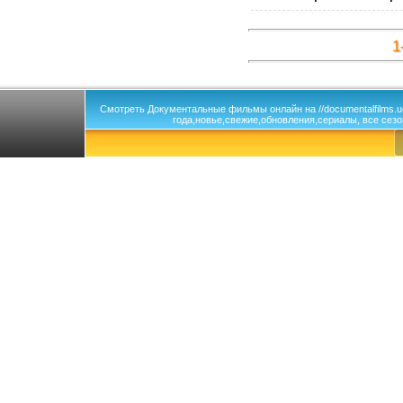
1
Смотреть Документальные фильмы онлайн на //documentalfilms.
года,новье,свежие,обновления,сериалы, все сезо