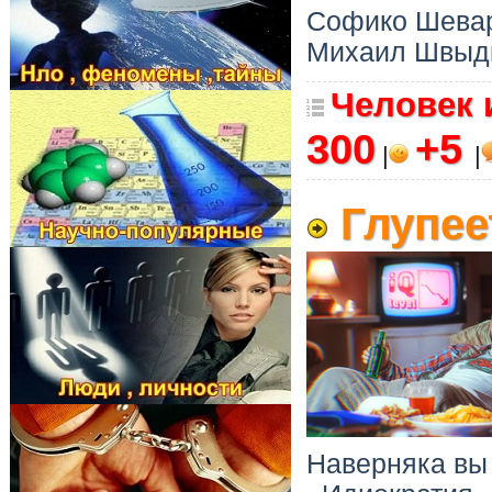
Софико Шевар
Михаил Швыдк
Человек 
300
+5
|
|
Глупее
Наверняка вы