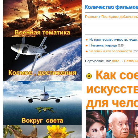
Количество фильмов
Главная
»
Последние добавленн
Исторические личности, люди
Племена, народы
[329]
Человек и его особенности
[654
Сортировать по
:
Дате
·
Названи
Как со
искусст
для чел