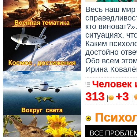
Весь наш мир 
справедливост
кто виноват?»
ситуациях, чт
Каким психоло
достойно отве
Обо всем этом
Ирина Ковалё
Человек 
313
+3
|
|
Психол