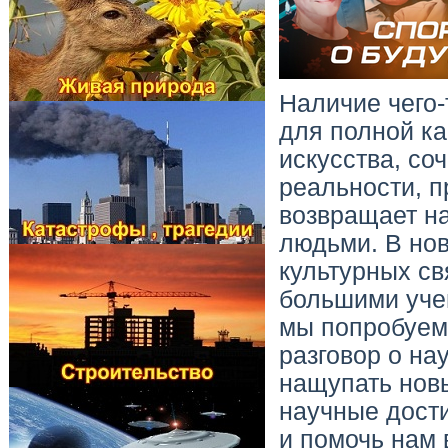
Наличие чего-
для полной ка
искусства, со
реальности, п
возвращает на
людьми. В нов
культурных св
большими уче
мы попробуем 
разговор о на
нащупать новы
научные дост
и помочь нам 