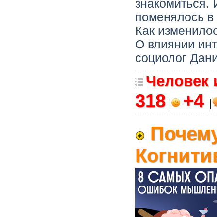
знакомиться. 
поменялось в
Как изменило
О влиянии инт
социолог Дан
Человек 
318
+4
|
|
Почем
Когнити