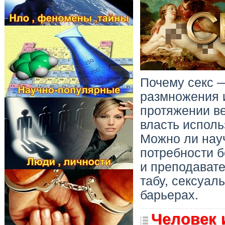
Почему секс —
размножения и
протяжении ве
власть исполь
Можно ли нау
потребности б
и преподават
табу, сексуал
барьерах.
Человек 