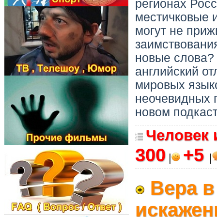
регионах Росс
местичковые 
могут не приж
заимствования
новые слова? 
английский от
мировых языко
неочевидных п
новом подкас
Человек 
300
+5
|
|
Вера в
искажен