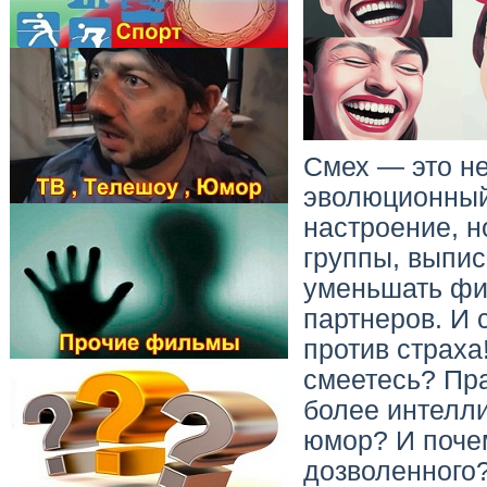
Смех — это не
эволюционный
настроение, н
группы, выпис
уменьшать фи
партнеров. И 
против страха
смеетесь? Пра
более интелл
юмор? И поче
дозволенного?