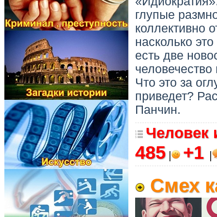
«Идиократия».
глупые размно
коллективно о
насколько это
есть две ново
человечество 
Что это за ог
приведет? Рас
Панчин.
Человек 
485
+1
|
|
Смех к