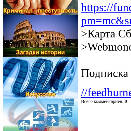
https://f
pm=mc&su
>Карта Сб
>Webmone
Подписка 
//feedburn
Всего комментариев
:
0