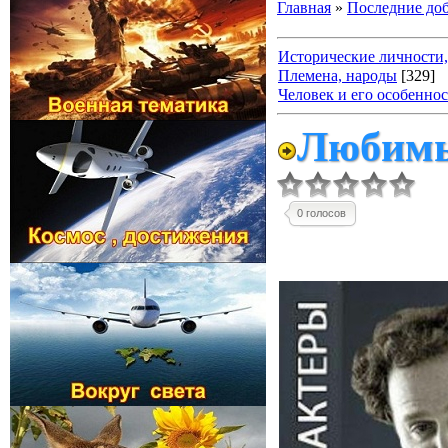
Главная
»
Последние до
Исторические личности,
Племена, народы
[329]
Человек и его особенно
Любимы
0 голосов