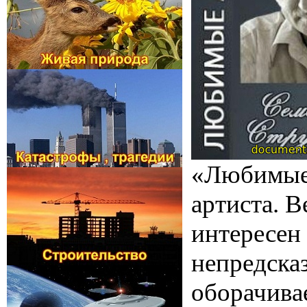
«Любимые 
артиста. 
интересен 
непредсказ
оборачива