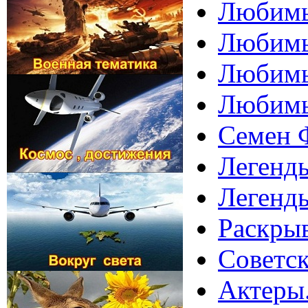
Любимы
Любимы
Любимы
Любимы
Семен 
Легенды
Легенд
Раскрыв
Советс
Актеры