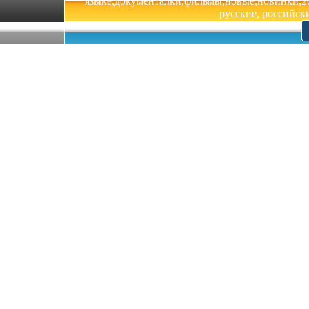
языке,документалки,фильмы,новые,новинки,201
русские, российски