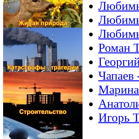
Любимы
Любимы
Любимы
Роман Т
Георги
Чапаев 
Марина
Анатол
Игорь Т