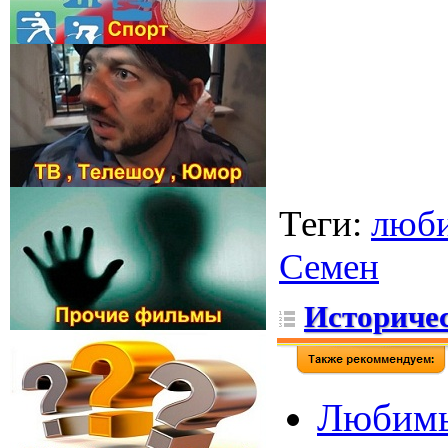
Теги
:
люб
Семен
Историчес
Любимы