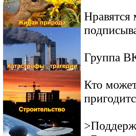
Нравятся 
подписыва
Группа В
Кто может
пригодитс
>Поддерж