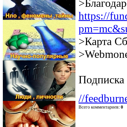
>Благодар
https://f
pm=mc&su
>Карта Сб
>Webmone
Подписка 
//feedburn
Всего комментариев
:
0