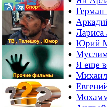
Ян Арла
Герман 
Аркадий
Лариса 
Юрий М
Муслим 
Я еще в
Михаил 
Евгений
Мохамм