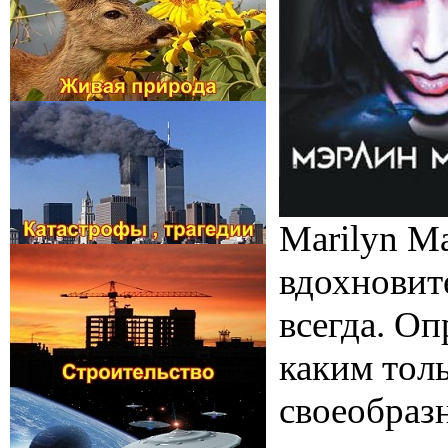
Marilyn Ma
вдохновит
всегда. О
каким тол
своеобразн