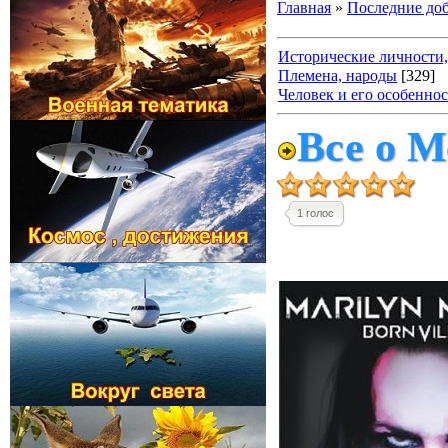
Главная
»
Последние до
Исторические личности,
Племена, народы
[329]
Человек и его особенно
Все о М
1 голос