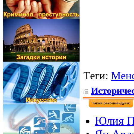
Теги
:
Мен
Историчес
Юлия П