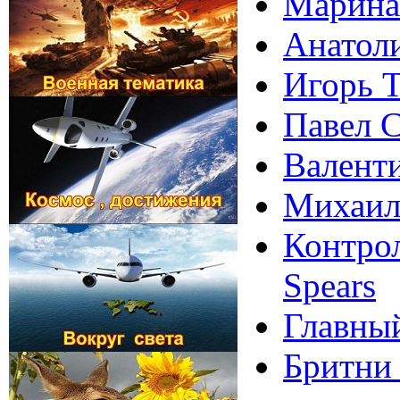
Марина
Анатол
Игорь Т
Павел 
Валенти
Михаил
Контрол
Spears
Главный
Бритни 