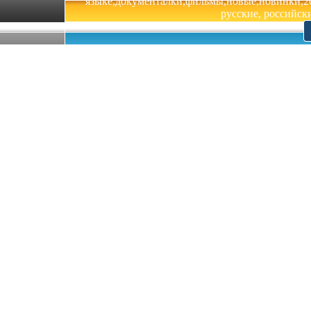
языке,документалки,фильмы,новые,новинки,201
русские, российски