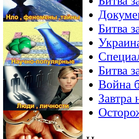
Битва з
Докумен
Битва з
Украина
Специал
Битва з
Война б
Завтра 
Осторож