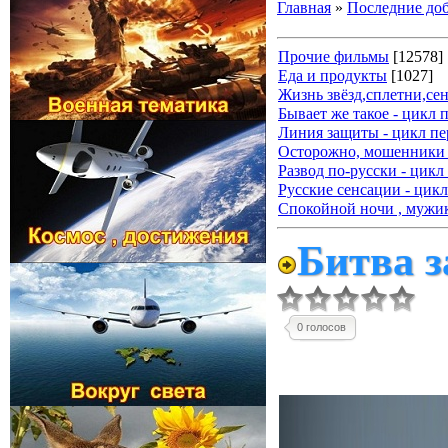
Главная
»
Последние до
Прочие фильмы
[12578]
Еда и продукты
[1027]
Жизнь звёзд,сплетни,се
Бывает же такое - цикл 
Линия защиты - цикл пе
Осторожно, мошенники 
Развод по-русски - цикл
Русские сенсации - цикл
Спокойной ночи , мужик
Битва з
0 голосов