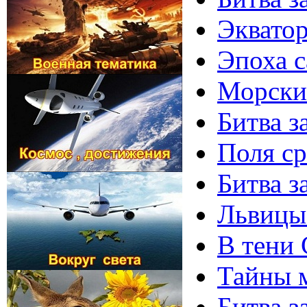
Экватор 
Эпоха с
Морские
Битва з
Поля сра
Битва з
Львицы 
В тени 
Тайны м
Битва з