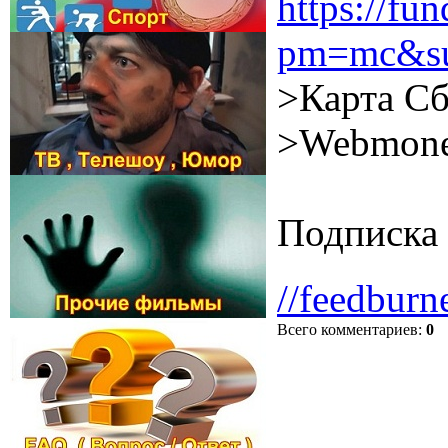
https://f
pm=mc&su
>Карта Сб
>Webmone
Подписка 
//feedburn
Всего комментариев
:
0