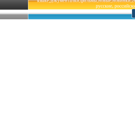
языке,документалки,фильмы,новые,новинки,201
русские, российски