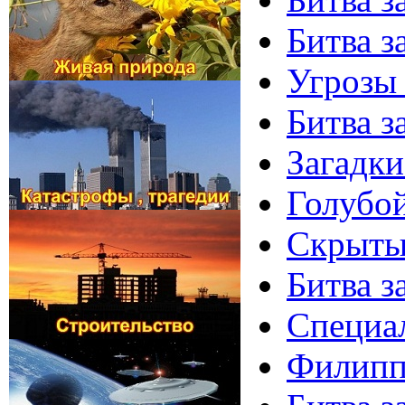
Битва з
Угрозы 
Битва з
Загадки
Голубой
Скрытые
Битва за
Специал
Филипп