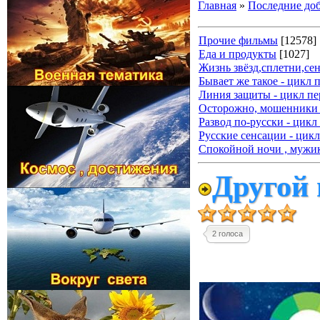
Главная
»
Последние до
Прочие фильмы
[12578]
Еда и продукты
[1027]
Жизнь звёзд,сплетни,се
Бывает же такое - цикл 
Линия защиты - цикл пе
Осторожно, мошенники 
Развод по-русски - цикл
Русские сенсации - цикл
Спокойной ночи , мужик
Другой 
2 голоса