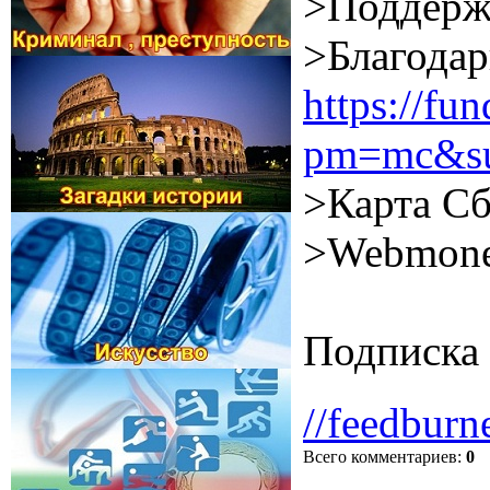
>Поддерж
>Благодар
https://f
pm=mc&su
>Карта Сб
>Webmone
Подписка 
//feedburn
Всего комментариев
:
0