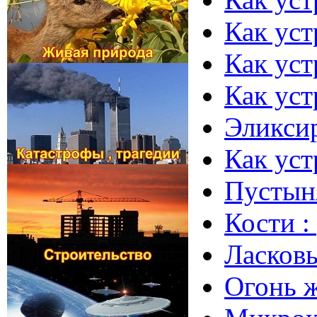
Как ус
Как ус
Как уст
Эликсир
Как уст
Пустын
Кости :
Ласков
Огонь 