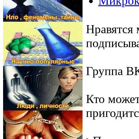
Микрок
Нравятся 
подписыва
Группа В
Кто может
пригодитс