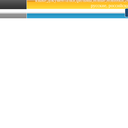
языке,документалки,фильмы,новые,новинки,201
русские, российски