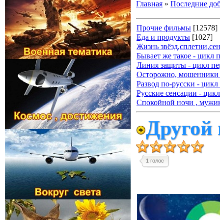
Главная
»
Последние до
Прочие фильмы
[12578]
Еда и продукты
[1027]
Жизнь звёзд,сплетни,се
Бывает же такое - цикл 
Линия защиты - цикл пе
Осторожно, мошенники 
Развод по-русски - цикл
Русские сенсации - цикл
Спокойной ночи , мужик
Другой 
1 голос