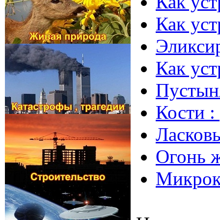
Как ус
Как уст
Эликсир
Как уст
Пустын
Кости :
Ласков
Огонь 
Микрок