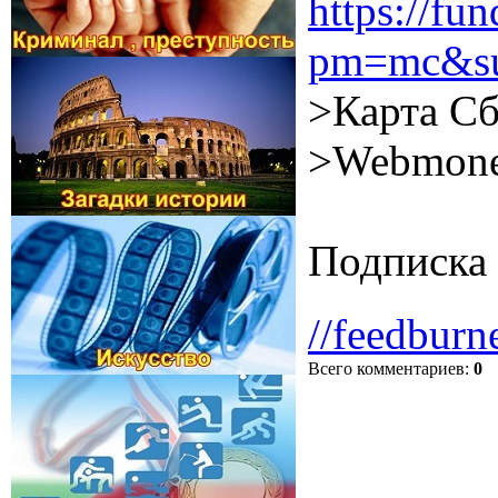
https://f
pm=mc&su
>Карта Сб
>Webmone
Подписка 
//feedburn
Всего комментариев
:
0