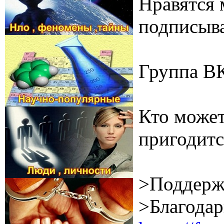
Нравятся 
подписыва
Группа В
Кто может
пригодитс
>Поддерж
>Благодар