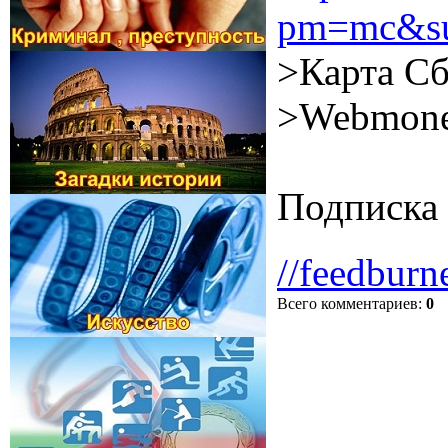
pm=mc&su
>Карта Сб
>Webmone
Подписка 
//feedburn
Всего комментариев
:
0