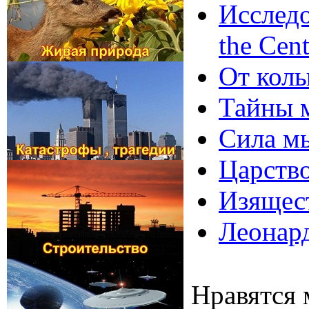
Исследо
the Cent
От колы
Тайны м
Сила мы
Царство
Изящест
Леонард
Нравятся 