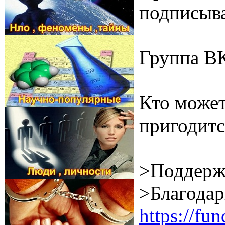
подписыва
Группа В
Кто может
пригодитс
>Поддерж
>Благодар
https://f