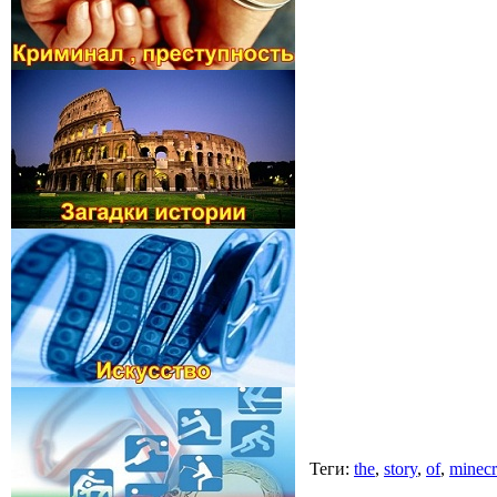
Теги
:
the
,
story
,
of
,
minecr