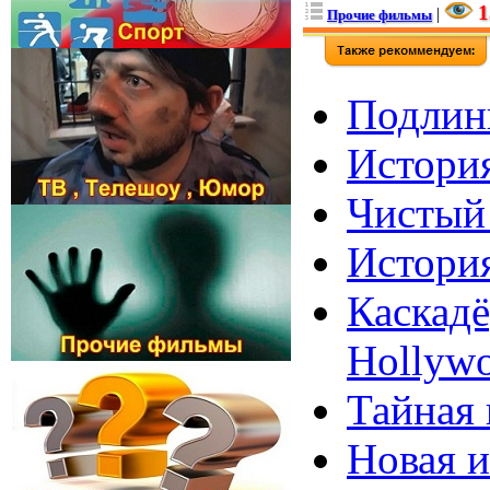
1
|
Прочие фильмы
Подлинн
История
Чистый 
История
Каскадё
Hollywo
Тайная 
Новая и