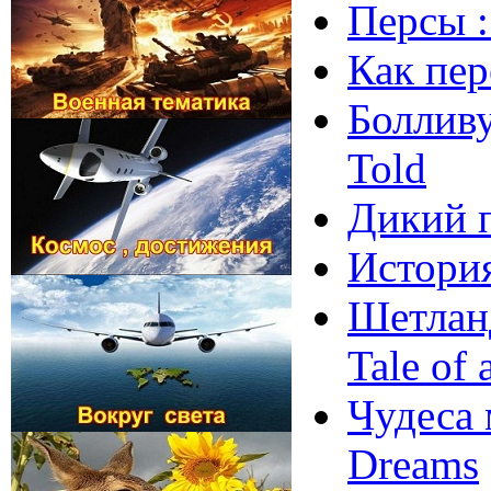
Персы : 
Как пер
Болливу
Told
Дикий п
История
Шетланд
Tale of 
Чудеса 
Dreams