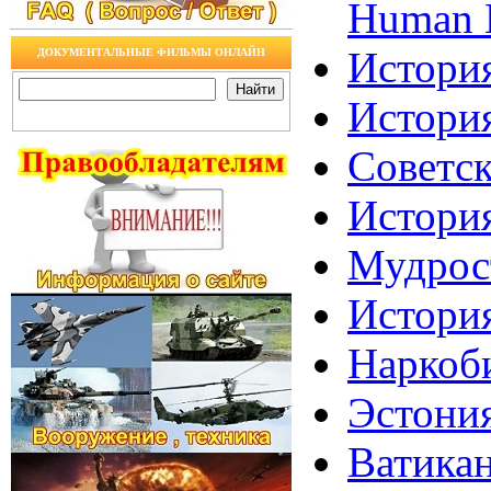
Human 
История
ДОКУМЕНТАЛЬНЫЕ ФИЛЬМЫ ОНЛАЙН
История
Советск
История
Мудрост
История
Наркоби
Эстония
Ватикан