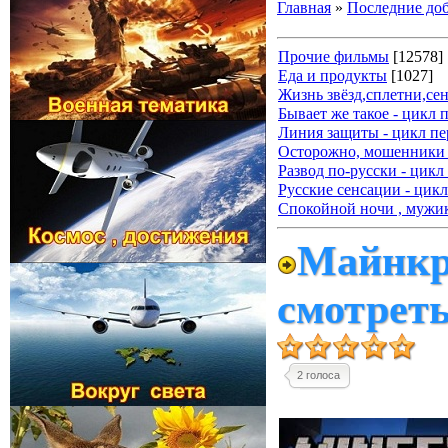
Главная
»
Последние до
Прочие фильмы
[12578]
Еда и продукты
[1027]
Жизнь звёзд,сплетни,се
Бывает же такое - цикл 
Линия защиты - цикл пе
Осторожно, мошенники 
Развод по-русски - цикл
Русские сенсации - цикл
Спокойной ночи , мужик
Майнкра
смотрет
2 голоса