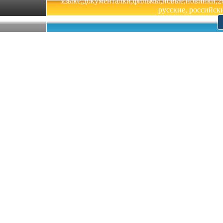
языке,документалки,фильмы,новые,новинки,201
русские, российски