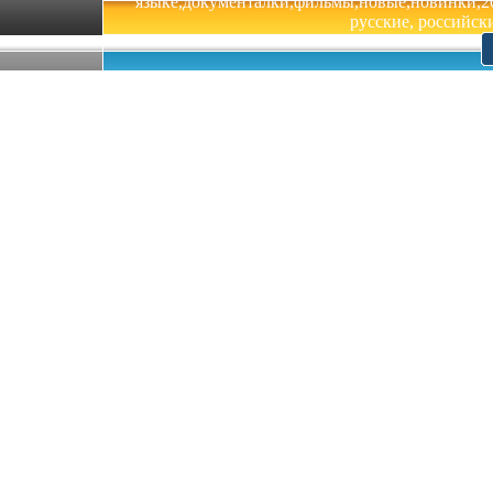
языке,документалки,фильмы,новые,новинки,201
русские, российски