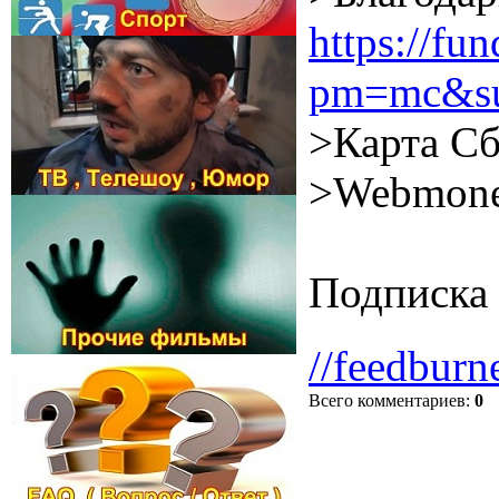
https://f
pm=mc&su
>Карта Сб
>Webmone
Подписка 
//feedburn
Всего комментариев
:
0