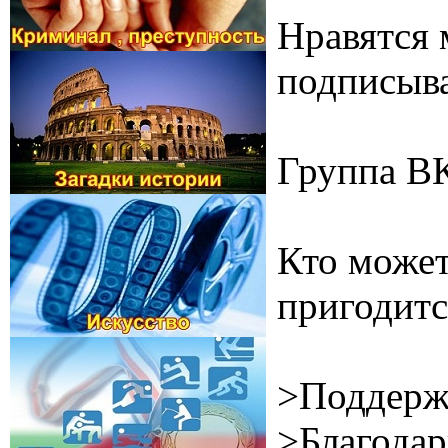
Нравятся 
подписыва
Группа В
Кто может
пригодитс
>Поддерж
>Благодар