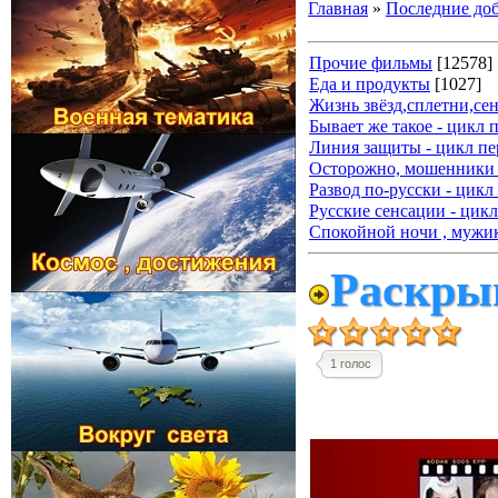
Главная
»
Последние до
Прочие фильмы
[12578]
Еда и продукты
[1027]
Жизнь звёзд,сплетни,се
Бывает же такое - цикл 
Линия защиты - цикл пе
Осторожно, мошенники 
Развод по-русски - цикл
Русские сенсации - цикл
Спокойной ночи , мужик
Раскрыв
1 голос