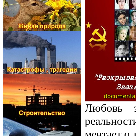
Любовь – э
реальност
мечтает о 