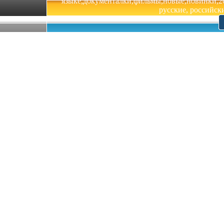
языке,документалки,фильмы,новые,новинки,201
русские, российски