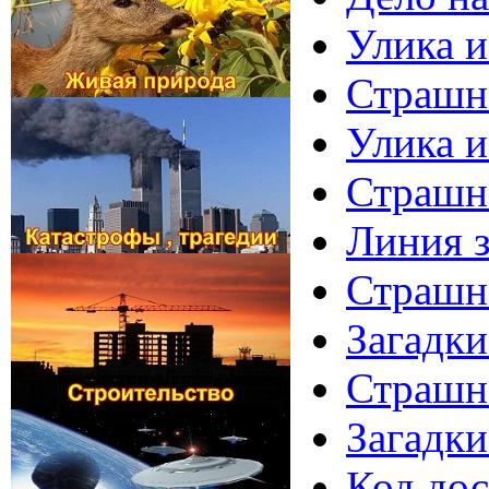
Улика и
Страшно
Улика и
Страшно
Линия з
Страшно
Загадки
Страшно
Загадки
Код дос