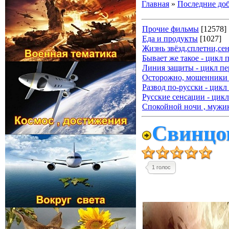
Главная
»
Последние до
Прочие фильмы
[12578]
Еда и продукты
[1027]
Жизнь звёзд,сплетни,се
Бывает же такое - цикл 
Линия защиты - цикл пе
Осторожно, мошенники 
Развод по-русски - цикл
Русские сенсации - цикл
Спокойной ночи , мужик
Свинцов
1 голос