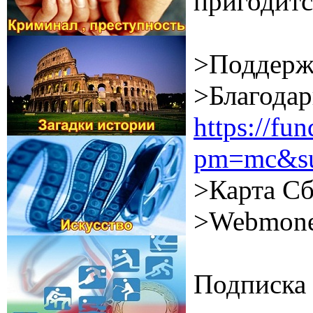
пригодитс
>Поддерж
>Благодар
https://f
pm=mc&su
>Карта Сб
>Webmone
Подписка 