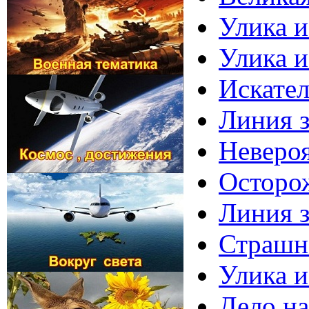
Улика и
Улика и
Искател
Линия з
Невероя
Осторож
Линия з
Страшно
Улика и
Дело н