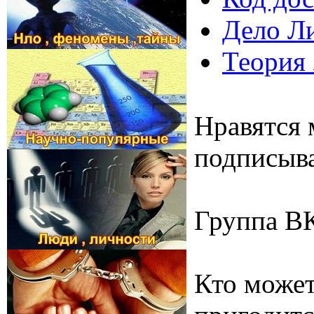
Дело Ли
Теория 
Нравятся 
подписыва
Группа В
Кто может