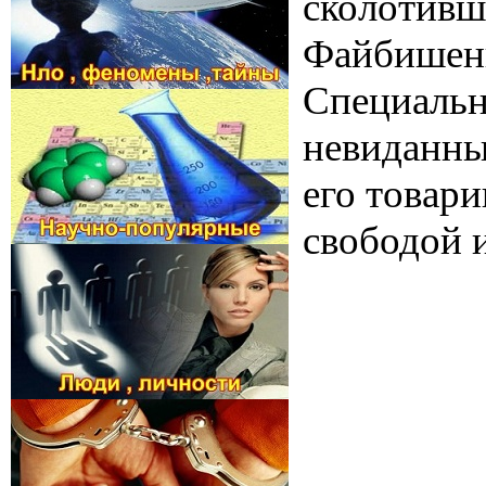
сколотивш
Файбишенк
Специальн
невиданны
его товари
свободой 