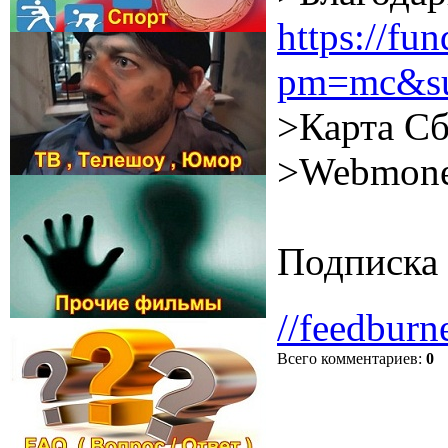
https://f
pm=mc&su
>Карта Сб
>Webmone
Подписка 
//feedburn
Всего комментариев
:
0