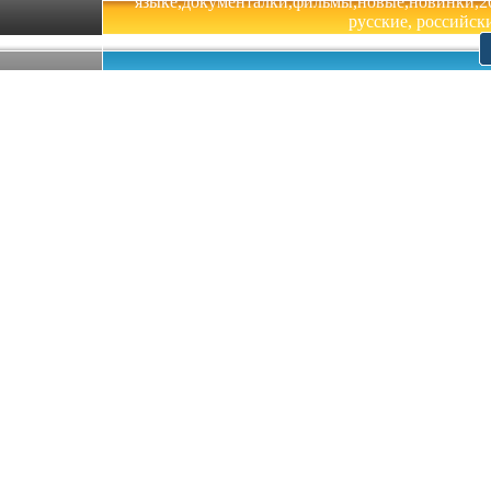
языке,документалки,фильмы,новые,новинки,201
русские, российски