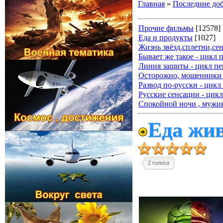
Главная
»
Последние до
Прочие фильмы
[12578]
Еда и продукты
[1027]
Жизнь звёзд,сплетни,се
Бывает же такое - цикл 
Линия защиты - цикл пе
Осторожно, мошенники 
Развод по-русски - цикл
Русские сенсации - цикл
Спокойной ночи , мужик
Еда жив
2 голоса