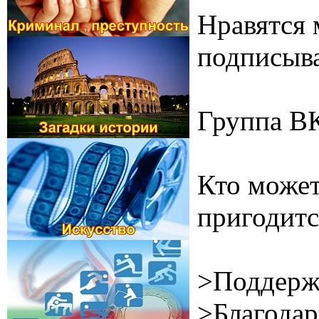
Нравятся 
подписыва
Группа В
Кто может
пригодитс
>Поддерж
>Благодар