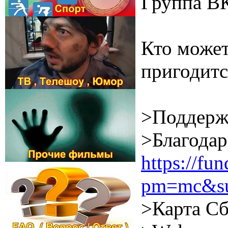
Группа В
Кто может
пригодитс
>Поддерж
>Благодар
https://f
pm=mc&su
>Карта Сб