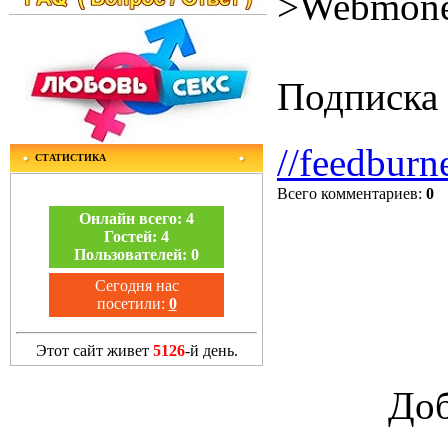
>Webmone
Подписка 
//feedburn
СТАТИСТИКА
Всего комментариев
:
0
Онлайн всего:
4
Гостей:
4
Пользователей:
0
Сегодня нас
посетили:
0
Этот сайт живет
5126
-й день.
Доб