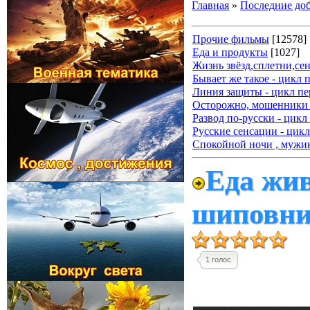
Главная
»
Последние до
Прочие фильмы
[12578]
Еда и продукты
[1027]
Жизнь звёзд,сплетни,се
Бывает же такое - цикл 
Линия защиты - цикл пе
Осторожно, мошенники 
Развод по-русски - цикл
Русские сенсации - цикл
Спокойной ночи , мужик
Еда жив
шиповни
1 голос