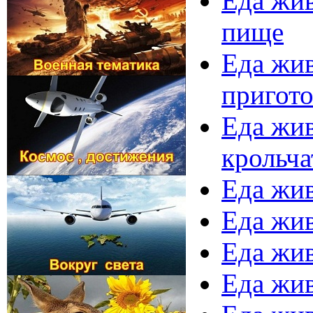
Еда жив
пище
Еда жив
пригото
Еда жив
крольча
Еда жив
Еда жив
Еда жив
Еда жив