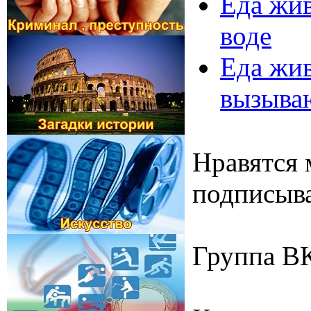
Еда жив
воде
Еда жив
вызыва
Нравятся 
подписыва
Группа В