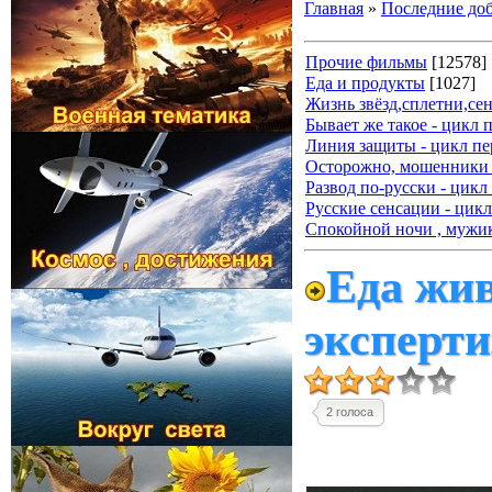
Главная
»
Последние до
Прочие фильмы
[12578]
Еда и продукты
[1027]
Жизнь звёзд,сплетни,се
Бывает же такое - цикл 
Линия защиты - цикл пе
Осторожно, мошенники 
Развод по-русски - цикл
Русские сенсации - цикл
Спокойной ночи , мужик
Еда жив
эксперти
2 голоса