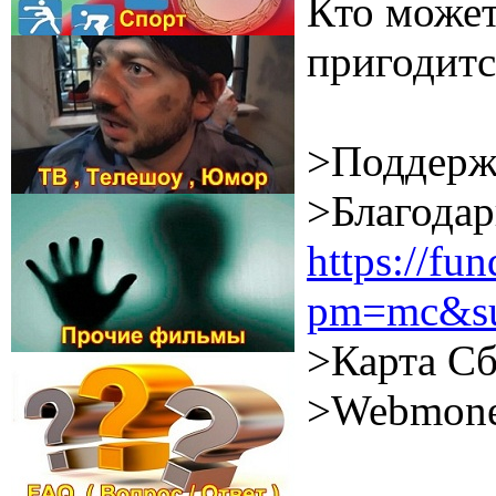
Кто может
пригодитс
>Поддерж
>Благодар
https://f
pm=mc&su
>Карта Сб
>Webmone