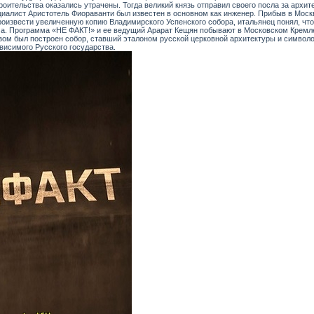
оительства оказались утрачены. Тогда великий князь отправил своего посла за архит
иалист Аристотель Фиораванти был известен в основном как инженер. Прибыв в Москв
роизвести увеличенную копию Владимирского Успенского собора, итальянец понял, что
а. Программа «НЕ ФАКТ!» и ее ведущий Арарат Кещян побывают в Московском Кремле
зом был построен собор, ставший эталоном русской церковной архитектуры и символ
висимого Русского государства.