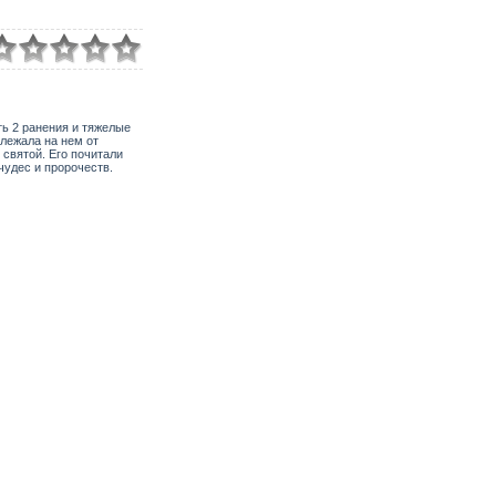
ть 2 ранения и тяжелые
 лежала на нем от
святой. Его почитали
чудес и пророчеств.