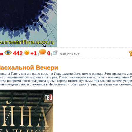
442
+1
0
ия
|
|
|
29.04.2019 15:41
Пасхальной Вечери
ена на Пасху как и в наше время в Иерусалиме было полно народа. Этот праздник ув
счет паломников без малого в пять раз. Известный еврейский историк и военачальник 
ногда во время этого праздника целые города стояли пустыми, так как все жители уход
емьи иудеев стекла стекались в Иерусалим, чтобы принять участие в главном семейн