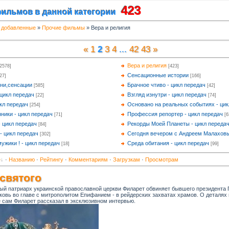
423
ильмов в данной категории
 добавленные
»
Прочие фильмы
» Вера и религия
«
1
2
3
4
...
42
43
»
Вера и религия
2578]
[423]
Сенсационные истории
27]
[166]
тни,сенсации
Брачное чтиво - цикл передач
[585]
[42]
 цикл передач
Взгляд изнутри - цикл передач
[22]
[74]
кл передач
Основано на реальных событиях - цик
[254]
ники - цикл передач
Профессия репортер - цикл передач
[71]
[6
- цикл передач
Рекорды Моей Планеты - цикл переда
[84]
- цикл передач
Сегодня вечером с Андреем Малаховы
[302]
ужики ! - цикл передач
Среда обитания - цикл передач
[18]
[99]
е
·
Названию
·
Рейтингу
·
Комментариям
·
Загрузкам
·
Просмотрам
святого
й патриарх украинской православной церкви Филарет обвиняет бывшего президента 
ковь во главе с митрополитом Епифанием - в рейдерских захватах храмов. О деталях 
е сам Филарет рассказал в эксклюзивном интервью.