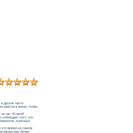
 и другие часто
ьно ввести в меню, чтобы
за час. В какой
 соблюдает пост, это
элементов, полезных
В это время на самом
ые вещества, белки,