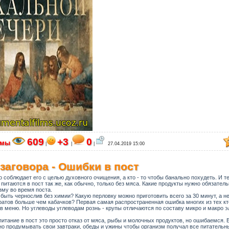
609
+3
0
ьмы
|
|
|
27.04.2019 15:00
заговора - Ошибки в пост
то соблюдает его с целью духовного очищения, а кто - то чтобы банально похудеть. И те
питаются в пост так же, как обычно, только без мяса. Какие продукты нужно обязател
зму во время поста.
 быть чернослив без химии? Какую перловку можно приготовить всего за 30 минут, а не 
ратов больше чем кабачков? Первая самая распространенная ошибка многих из тех кто
 меню. Но углеводы углеводам рознь - крупы отличаются по составу микро и макро 
итание в пост это просто отказ от мяса, рыбы и молочных продуктов, но ошибаемся. 
о продумывать свои завтраки, обеды и ужины чтобы организм получал все питательн