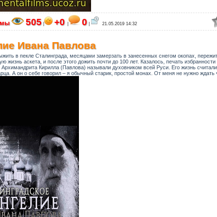
505
+0
0
ьмы
|
|
|
21.05.2019 14:32
лие Ивана Павлова
ыжить в пекле Сталинграда, месяцами замерзать в занесенных снегом окопах, пережи
ую жизнь аскета, и после этого дожить почти до 100 лет. Казалось, печать избранности
 Архимандрита Кирилла (Павлова) называли духовником всей Руси. Его жизнь считали 
арца. А он о себе говорил – я обычный старик, простой монах. От меня не нужно ждать 