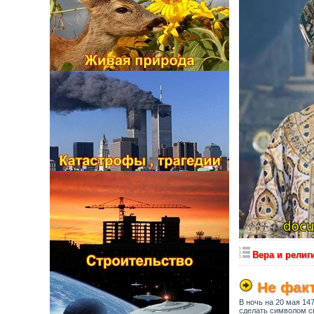
Вера и религ
Не факт
В ночь на 20 мая 14
сделать символом св