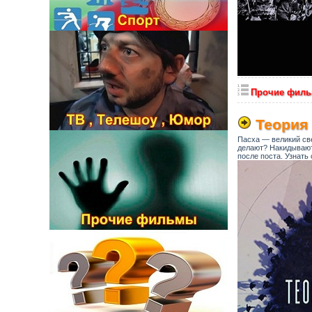
Прочие фил
Теория 
Пасха — великий све
делают? Накидываютс
после поста. Узнать