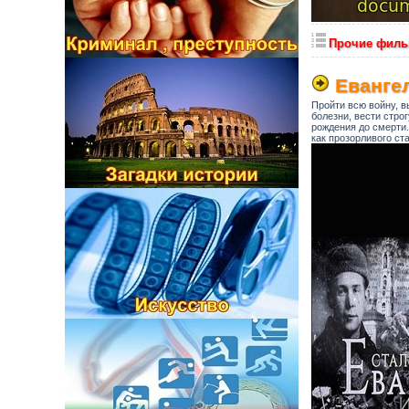
Прочие фил
Еванге
Пройти всю войну, в
болезни, вести строг
рождения до смерти.
как прозорливого ст