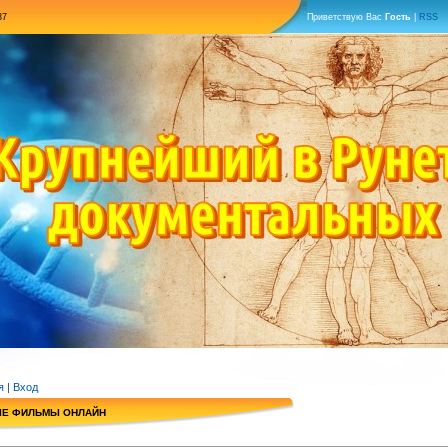
37
Приветствую Вас
Гость
|
RSS
я
|
Вход
ЫЕ ФИЛЬМЫ ОНЛАЙН