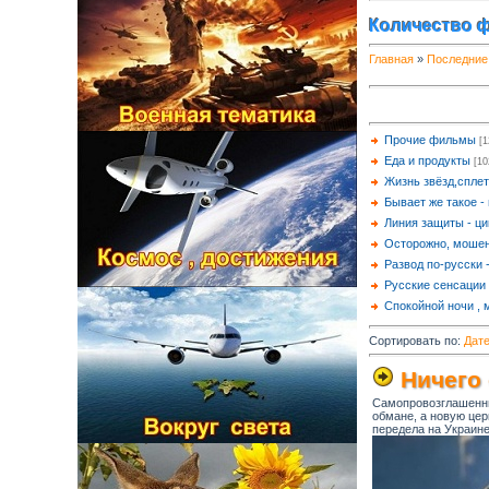
Количество ф
Главная
»
Последние
Прочие фильмы
[1
Еда и продукты
[10
Жизнь звёзд,спле
Бывает же такое -
Линия защиты - ци
Осторожно, мошен
Развод по-русски 
Русские сенсации 
Спокойной ночи , м
Сортировать по
:
Дат
Ничего 
Самопровозглашенны
обмане, а новую цер
передела на Украин