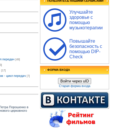
ПОЛЬЗУЙТЕСЬ НАШИМИ СЕРВИСАМИ!
Улучшайте
здоровье с
помощью
музыкотерапии
Повышайте
безопасность с
помощью DIP-
Check
л передач
[49]
3]
ФОРМА ВХОДА
ч
[17]
м - цикл передач
[7]
Войти через uID
Старая форма входа
Петра Порошенко в
нового церковного