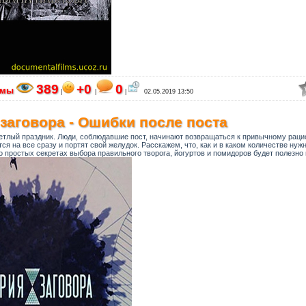
389
+0
0
ьмы
|
|
|
02.05.2019 13:50
заговора - Ошибки после поста
тлый праздник. Люди, соблюдавшие пост, начинают возвращаться к привычному рацио
я на все сразу и портят свой желудок. Расскажем, что, как и в каком количестве нуж
 о простых секретах выбора правильного творога, йогуртов и помидоров будет полезно и