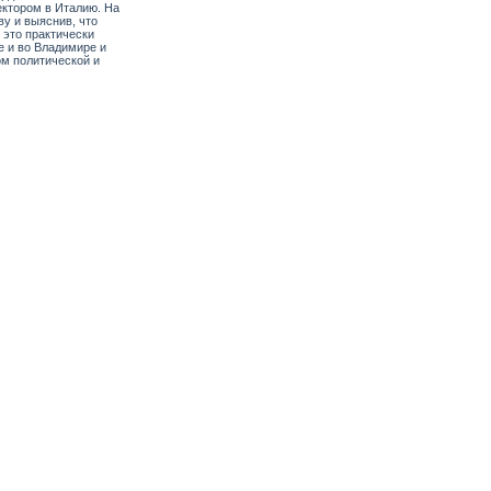
ектором в Италию. На
у и выяснив, что
 это практически
 и во Владимире и
ом политической и