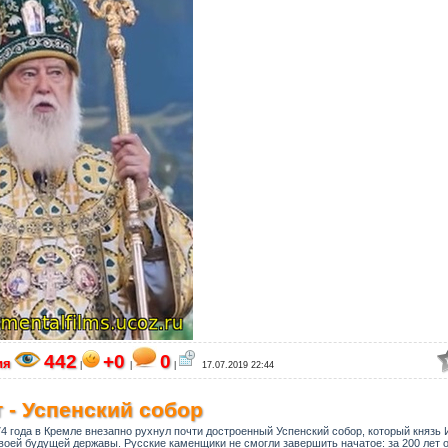
442
+0
0
ия
|
|
|
17.07.2019 22:44
 - Успенский собор
74 года в Кремле внезапно рухнул почти достроенный Успенский собор, который князь 
оей будущей державы. Русские каменщики не смогли завершить начатое: за 200 лет 