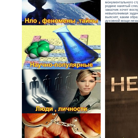
монументального стр
родине нанятый спец
заказчик хочет восп
невыполнимая задач
выяснят, каким обра
духовной мощи неза