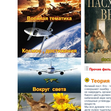
Прочие фил
Теория 
Великий пост. Кто - 
совершают ошибку - 
не навредить органи
Какого цвета должен
кабачковой икре нит
сплошные углеводы в
веществ.
Мы все думаем что п
деле нужно тщательн