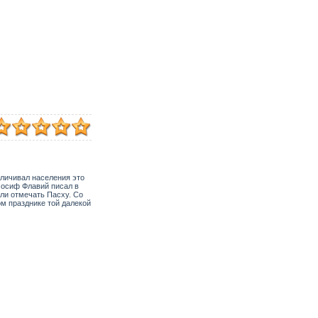
еличивал населения это
Иосиф Флавий писал в
или отмечать Пасху. Со
ом празднике той далекой