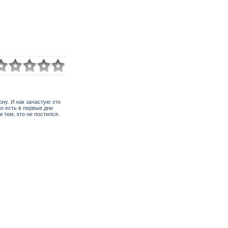
ну. И как зачастую это
но есть в первые дни
 тем, кто не постился.