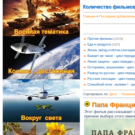
Количество фильмов
Главная
»
Последние добавленн
Прочие фильмы
[12578]
Еда и продукты
[1027]
Жизнь звёзд,сплетни,сенсаци
Бывает же такое - цикл переда
Линия защиты - цикл передач
Осторожно, мошенники - цикл
Развод по-русски - цикл перед
Русские сенсации - цикл пере
Спокойной ночи , мужики ! - ц
Сортировать по
:
Дате
·
Названи
Папа Франци
Этот фильм рассказывает о
причине выбора этого имени