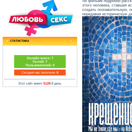
«В фильме подробно расска
этого человека, ставшая и
создать познавательную, 
передавая историческую д
СТАТИСТИКА
Онлайн всего:
7
Гостей:
7
Пользователей:
0
Сегодня нас посетили:
0
Этот сайт живет
5128
-й день.