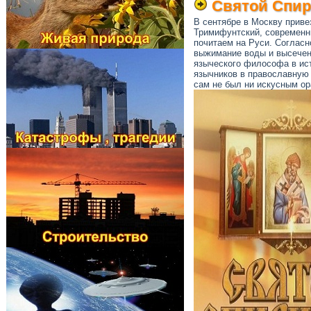
Святой Спир
В сентябре в Москву приве
Тримифунтский, современни
почитаем на Руси. Согласн
выжимание воды и высечени
языческого философа в ист
язычников в православную 
сам не был ни искусным ор