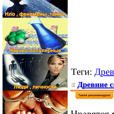
Теги
:
Древ
Древние 
Нравятся 