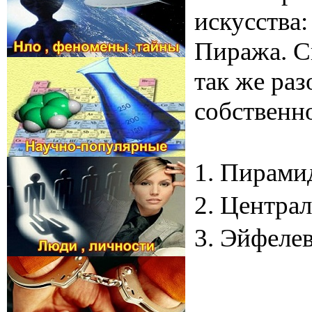
искусства
Пиража. Ск
так же раз
собственн
1. Пирамид
2. Центра
3. Эйфелев