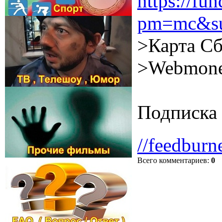
https://f
pm=mc&su
>Карта Сб
>Webmone
Подписка 
//feedburn
Всего комментариев
:
0