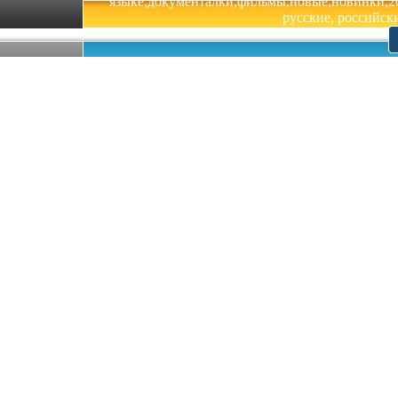
языке,документалки,фильмы,новые,новинки,201
русские, российски