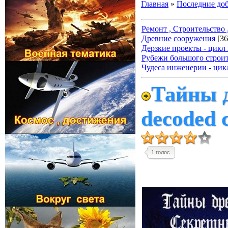
Главная
»
Последние до
Ремонт , Строительство ,
Древние сооружения
[36
Дерзкие проекты - цикл
Рубежи большого строит
Чудеса инженерии - цик
Тайны д
decoded 
1 голос