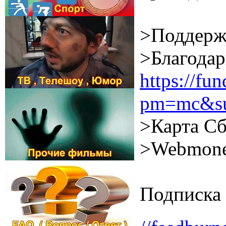
>Поддерж
>Благодар
https://f
pm=mc&su
>Карта Сб
>Webmone
Подписка 