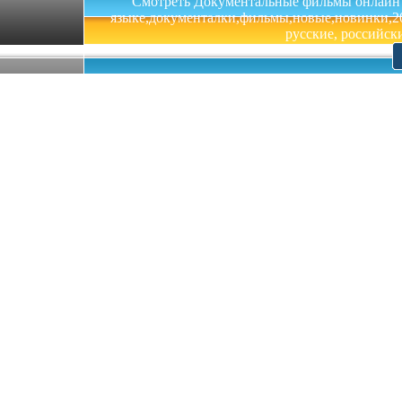
Смотреть Документальные фильмы онлайн на 
языке,документалки,фильмы,новые,новинки,201
русские, российски