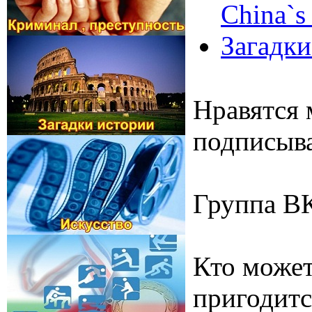
China`s
Загадки
Нравятся 
подписыва
Группа В
Кто может
пригодитс