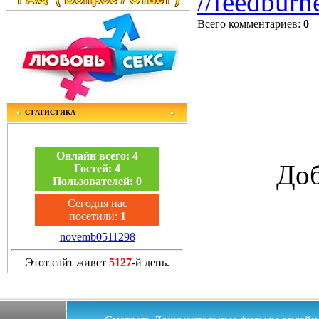
//feedburn
Всего комментариев
:
0
СТАТИСТИКА
Онлайн всего:
4
Доб
Гостей:
4
Пользователей:
0
Сегодня нас
посетили:
1
novemb0511298
Этот сайт живет
5127
-й день.