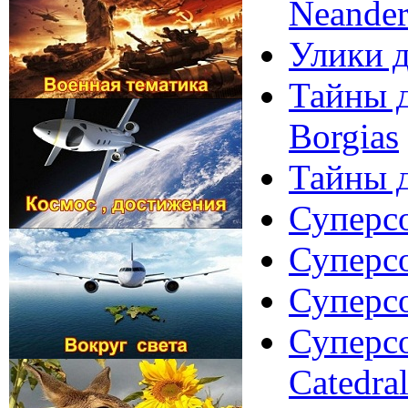
Neander
Улики д
Тайны д
Borgias
Тайны д
Суперсо
Суперсо
Суперсо
Суперсо
Catedra