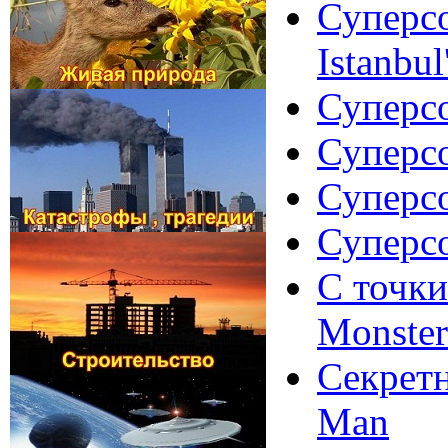
Суперсо
Istanbul
Суперсо
Суперсо
Суперсо
Суперсо
С точки
Monster
Секретн
Man