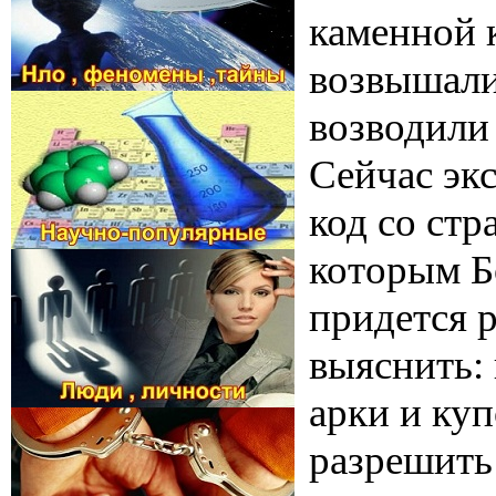
каменной 
возвышали
возводили
Сейчас эк
код со ст
которым Б
придется 
выяснить: 
арки и ку
разрешить 