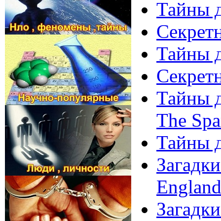
Тайны д
Секретн
Тайны д
Секретн
Тайны д
The Spa
Тайны д
Загадки
Englan
Загадки