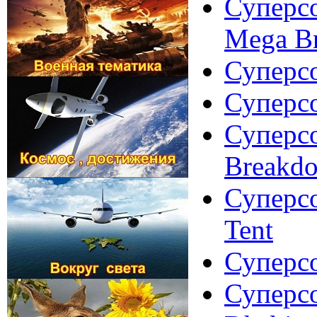
Суперсо
Mega Br
Суперсо
Суперсо
Суперсо
Breakd
Суперсо
Tent
Суперсо
Суперсо