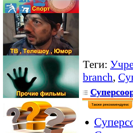
Теги
:
Учр
branch
,
Су
Суперсоор
Суперсо