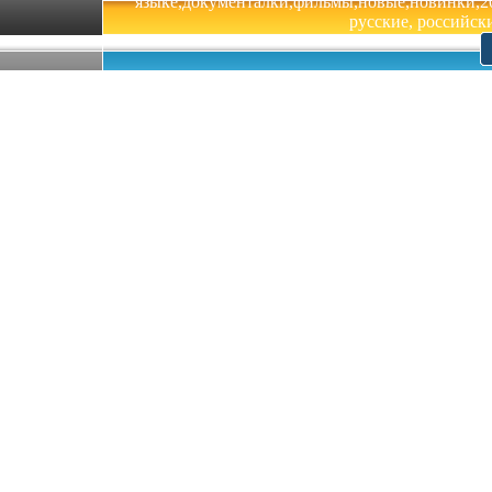
языке,документалки,фильмы,новые,новинки,201
русские, российски