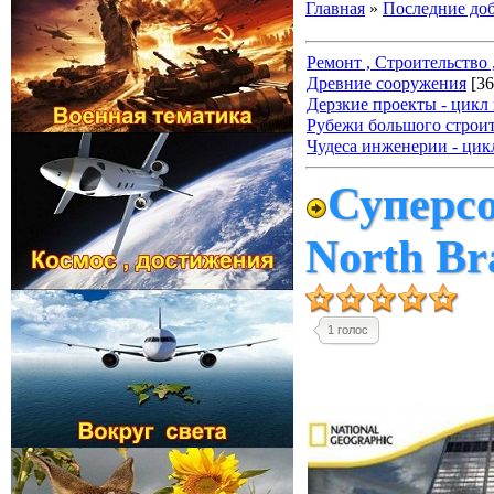
Главная
»
Последние до
Ремонт , Строительство ,
Древние сооружения
[36
Дерзкие проекты - цикл
Рубежи большого строит
Чудеса инженерии - цик
Суперс
North Br
1 голос