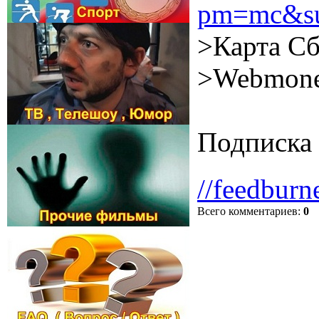
pm=mc&su
>Карта Сб
>Webmone
Подписка 
//feedburn
Всего комментариев
:
0