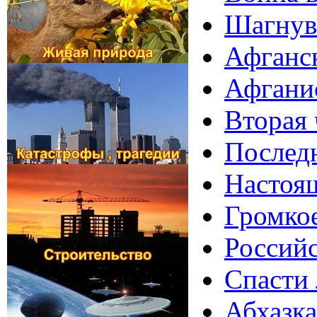
Шагнувш
Афганск
Афганис
Вторая 
Послед
Настоя
Громкое
Российс
Спасти 
Абхазка