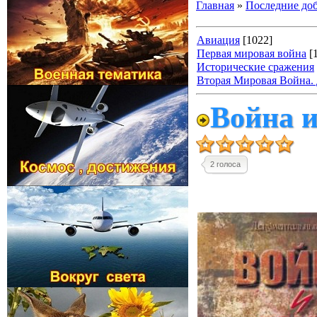
Главная
»
Последние до
Авиация
[1022]
Первая мировая война
[
Исторические сражения
Вторая Мировая Война. Д
Война и
2 голоса