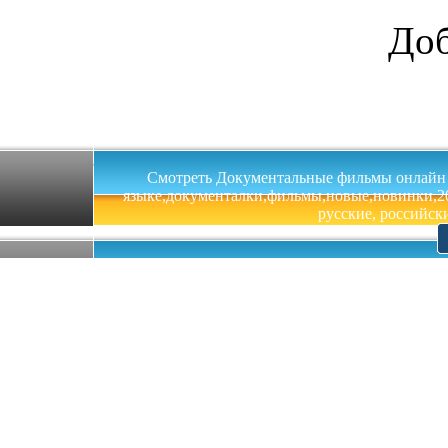
Доб
Смотреть Документальные фильмы онлайн на 
языке,документалки,фильмы,новые,новинки,201
русские, российски