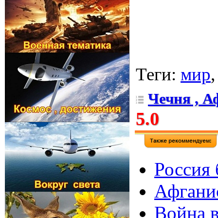
Теги
:
мир
Чечня , А
5.0
Россия 
Афганис
Война в