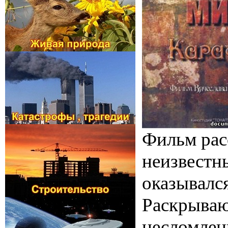
Фильм рас
неизвестн
оказывался
Раскрываю
несломлен