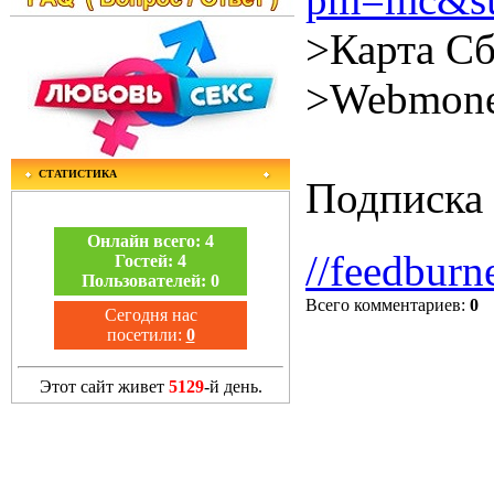
>Карта Сб
>Webmone
СТАТИСТИКА
Подписка 
Онлайн всего:
4
//feedburn
Гостей:
4
Пользователей:
0
Всего комментариев
:
0
Сегодня нас
посетили:
0
Этот сайт живет
5129
-й день.