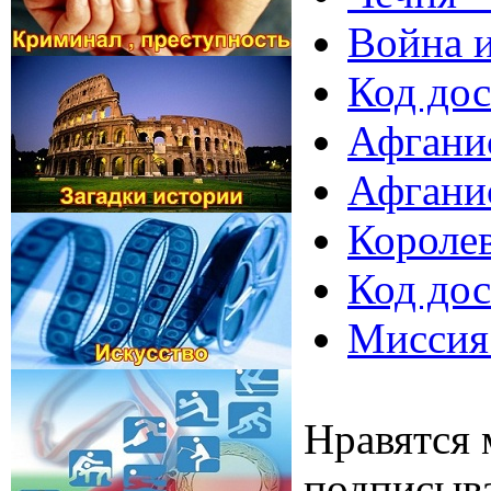
Война и
Код дос
Афганис
Афгани
Королев
Код дос
Миссия 
Нравятся 
подписыва