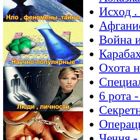
Исход .
Афгани
Война и
Караба
Охота н
Специа
6 рота 
Секретн
Операц
Чечня -