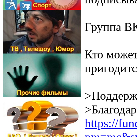
Группа В
Кто может
пригодитс
>Поддерж
>Благодар
https://f
pm=mc&su