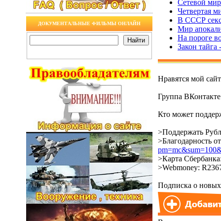
Сетевой мир 
Четвертая м
В СССР секс
ДОКУМЕНТАЛЬНЫЕ ФИЛЬМЫ ОНЛАЙН
Мир апокали
На пороге в
Закон тайга
Нравятся мой сай
Группа ВКонтакт
Кто может поддерж
>Поддержать Рубл
>Благодарность о
pm=mc&sum=100&co
>Карта Сбербанка:
>Webmoney: R2367
Подписка о новых 