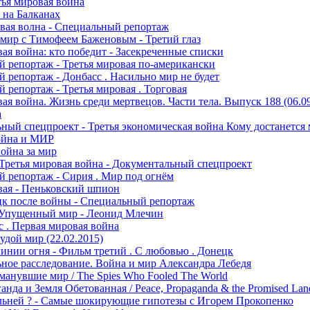
тья мировая война
 на Балканах
вая волна - Специальный репортаж
 мир с Тимофеем Баженовым - Третий глаз
вая война: кто победит - Засекреченные списки
 репортаж - Третья мировая по-американски
 репортаж - Донбасс . Насильно мир не будет
 репортаж - Третья мировая . Торговая
ая война. Жизнь среди мертвецов. Части тела. Выпуск 188 (06.09
а
ный спецпроект - Третья экономическая война Кому достанется
ойна и МИР
война за мир
 Третья мировая война - Документальный спецпроект
 репортаж - Сирия . Мир под огнём
вая - Пеньковский шпион
к после войны - Специальный репортаж
 Упущенный мир - Леонид Млечин
 . Первая мировая война
дой мир (22.02.2015)
линии огня - Фильм третий . С любовью . Донецк
ное расследование. Война и мир Александра Лебедя
анувшие мир / The Spies Who Fooled The World
нда и Земля Обетованная / Peace, Propaganda & the Promised Lan
льней ? - Самые шокирующие гипотезы с Игорем Прокопенко