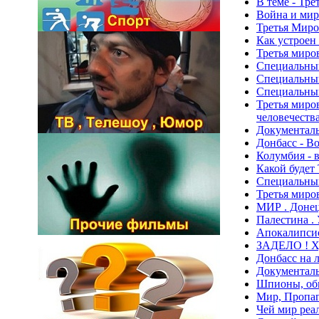
В теме - Тре
Война и мир
Третья Миро
Как устроен
Третья миро
Специальный
Специальный
Специальный
Третья миров
человечеств
Документаль
Донбасс - В
Колумбия - 
Какой будет
Специальный
Третья миро
МИР . Донец
Палестина .
Апокалипсис
ЗАДЕЛО ! Ху
Донбасс на 
Документаль
Шпионы, обм
Мир, Пропага
Чей мир реа