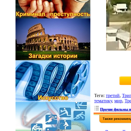
Теги
:
третий
,
Три
тематику
,
мир
,
Тр
Прочие фильмы н