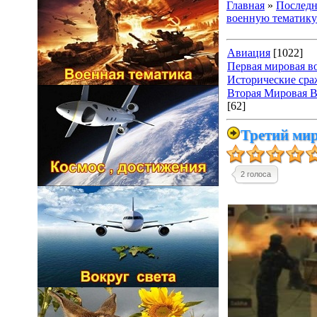
Главная
»
Последн
военную тематику
Авиация
[1022]
Первая мировая в
Исторические сра
Вторая Мировая Во
[62]
Третий мир
2 голоса