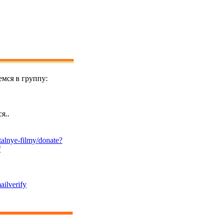
мся в группу:
я..
alnye-filmy/donate?
f
ailverify