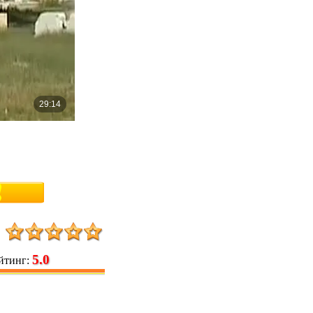
5.0
йтинг
: