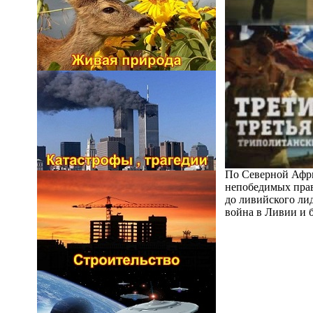
По Северной Афри
непобедимых прав
до ливийского лид
война в Ливии и 