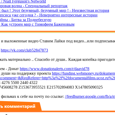
/ Niall Ferguson's Networld
ировая волна - Специальный репортаж
 был ! Этот безумный, безумный мир ! - Неизвестная история
псиса уже сегодня ? - Невероятно интересные истории
ойны - Битва за Поднебесную
 - Как устроен мир с Тимофеем Баженовым
т и выложенные видео Ставим Лайки под видео...или подписывае
е
https://vk.com/club52847873
ать материально .. Спасибо от души.. Каждая копейка пригодитс
ем - Донат
https://www.donationalerts.com/r/daavid78
т души на поддержку проекта
https://funding.webmoney.ru/dokument
mment=&ReqReferer=http%3a%2f%2fdocumentalfilms.ucoz.ru%2
 4276 5500 2440 4322
45608278 Z153673955521 E215702894083 X147805090325
фильмах к себе на почту по ссылке:
//feedburner.google.com/fb/a/m