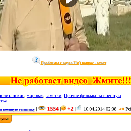
Проблемы с видео FAQ вопрос - ответ
политанские
,
мировая
,
заметки
,
Прочие фильмы на военную
етья
1554
+2
|
|
|
10.04.2014 02:08 |
Ре
а военную тематику