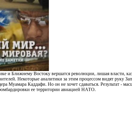
ке и Ближнему Востоку вершатся революции, лишая власти, каз
ителей. Некоторые аналитики за этим процессом видят руку Зап
ера Муамара Каддафи. Но он не хочет сдаваться. Результат - ма
бомбардировки ее территории авиацией НАТО.