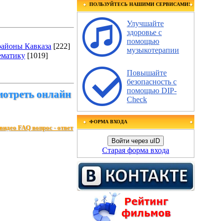
ПОЛЬЗУЙТЕСЬ НАШИМИ СЕРВИСАМИ!
Улучшайте
здоровье с
помощью
районы Кавказа
[222]
музыкотерапии
ематику
[1019]
Повышайте
безопасность с
помощью DIP-
мотреть онлайн
Check
ФОРМА ВХОДА
видео FAQ вопрос - ответ
Войти через uID
Старая форма входа