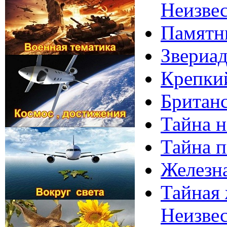
Неизвес
Памятни
Звериад
Крепкий
Британс
Тайна н
Тайна п
Железна
Тайная 
Неизвес