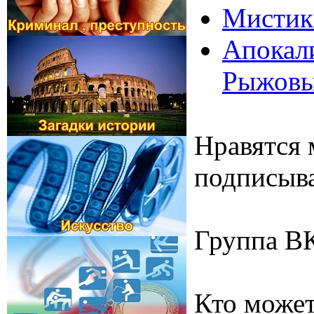
Мистик 
Апокали
Рыжов
Нравятся 
подписыва
Группа В
Кто может