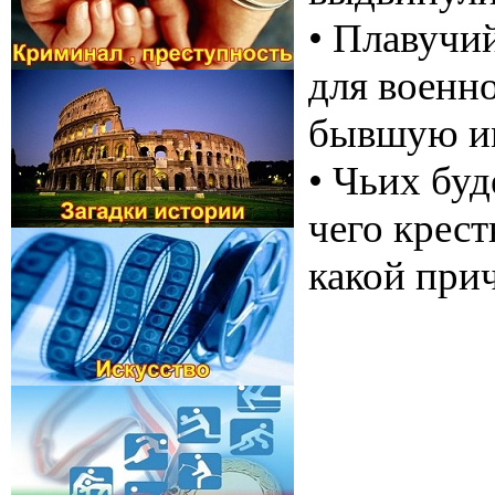
• Плавучи
для военно
бывшую им
• Чьих бу
чего крес
какой при