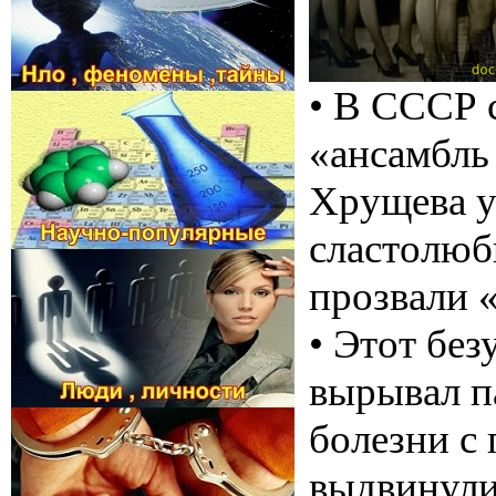
• В СССР 
«ансамбль
Хрущева у
сластолюб
прозвали 
• Этот бе
вырывал п
болезни с
выдвинули