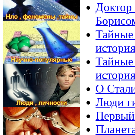
Доктор 
Борисо
Тайные 
истори
Тайные 
истори
О Стали
Люди ги
Первый 
Планета