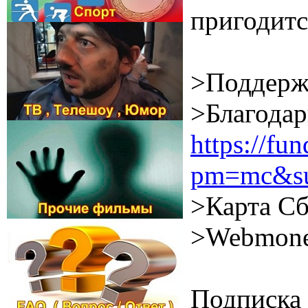
пригодитс
>Поддерж
>Благодар
https://f
pm=mc&su
>Карта Сб
>Webmone
Подписка 