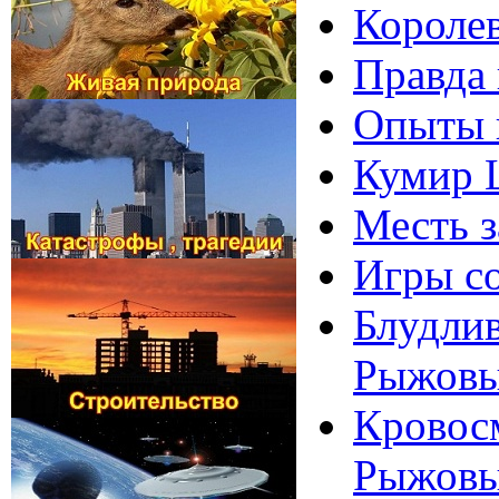
Королев
Правда 
Опыты н
Кумир Ш
Месть з
Игры со
Блудлив
Рыжов
Кровосм
Рыжов