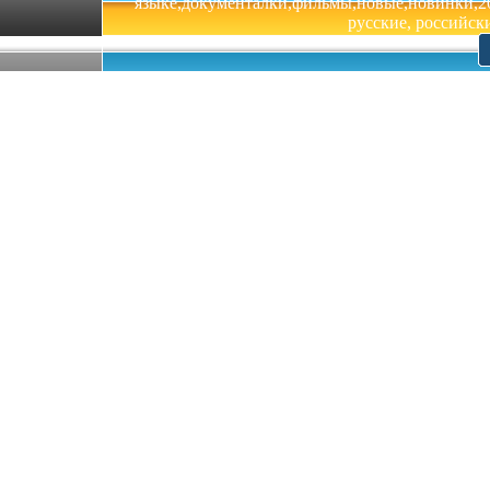
языке,документалки,фильмы,новые,новинки,201
русские, российски