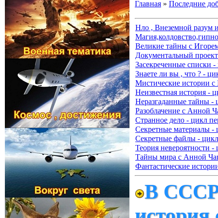
Главная
»
Последние до
Нло , Внеземной разум 
Магия,колдовство,гипно
Великие тайны с Игорем
Документальный проект 
Засекреченные списки -
Знаете ли вы , что ? - ц
Мистические истории с
Неизвестная история - ц
Неразгаданные тайны - 
Разоблачение с Анной Ч
Странное дело - цикл пе
Секретные материалы - 
Секретные файлы - цикл
Теория невероятности - 
Тайны мира с Анной Чап
Фантастические истории
В СССР 
история 