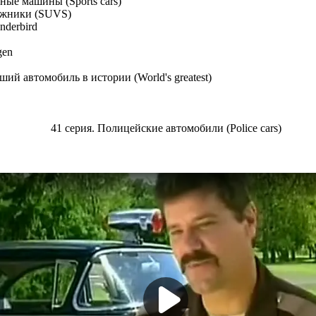
ные машины (Sports cars)
ожники (SUVS)
nderbird
gen
ший автомобиль в истории (World's greatest)
41 серия. Полицейские автомобили (Police cars)