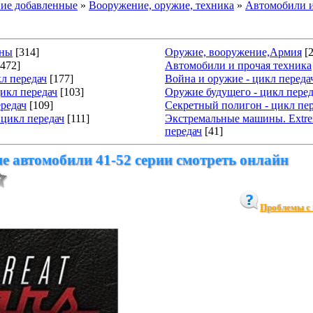
ие добавленные
»
Вооружение, оружие, техника
»
Автомобили 
ины
[314]
Оружие, вооружение,Армия
[
[472]
Автомобили и прочая техника
кл передач
[177]
Война и оружие - цикл переда
икл передач
[103]
Оружие будущего - цикл перед
ередач
[109]
Секретный полигон - цикл пе
 цикл передач
[111]
Экстремальные машины. Extre
передач
[41]
 автомобили 41-52 серии смотреть онлайн
Проблемы с 