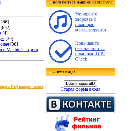
и
ПОЛЬЗУЙТЕСЬ НАШИМИ СЕРВИСАМИ!
Улучшайте
здоровье с
2386]
помощью
[882]
музыкотерапии
ч
[4]
ач
[30]
Повышайте
редач
[38]
безопасность с
me Machines - цикл
помощью DIP-
Check
ФОРМА ВХОДА
Войти через uID
видео FAQ вопрос - ответ
Старая форма входа