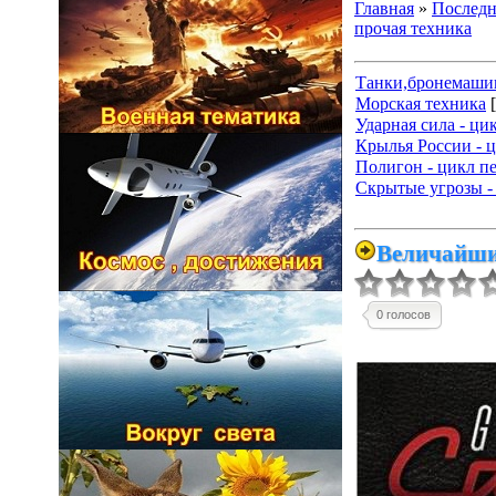
Главная
»
Последн
прочая техника
Танки,бронемаш
Морская техника
Ударная сила - ци
Крылья России - ц
Полигон - цикл п
Скрытые угрозы -
Величайшие
0 голосов