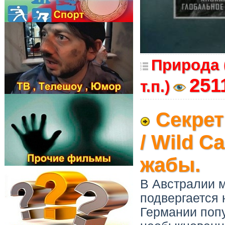
Природа 
251
т.п.)
Секре
/ Wild C
жабы.
В Австралии 
подвергается 
Германии поп