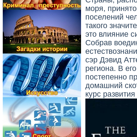
моря, принято
поселений чел
такого значит
это влияние с
Собрав воедин
естествознани
сэр Дэвид Атт
региона. В ег
постепенно пр
домашний скот
курс развития