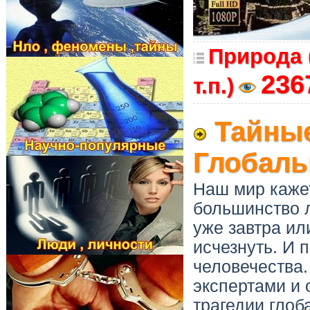
Природа 
236
т.п.)
Тайные
Глобаль
Наш мир каже
большинство 
уже завтра ил
исчезнуть. И 
человечества.
экспертами и 
трагедии глоб