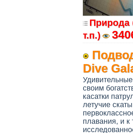
Природа 
340
т.п.)
Подвод
Dive Ga
Удивительные
своим богатс
касатки патру
летучие скаты
первоклассно
плавания, и к
исследованное