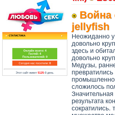
Война 
jellyfish
Неожиданно у
СТАТИСТИКА
довольно круп
здесь и обита
Онлайн всего:
4
Гостей:
4
довольно круп
Пользователей:
0
Медузы, ранне
Сегодня нас посетили:
0
превратились
Этот сайт живет
5125
-й день.
промышленнос
сложилось по
Значительная 
результата ко
сократились. 