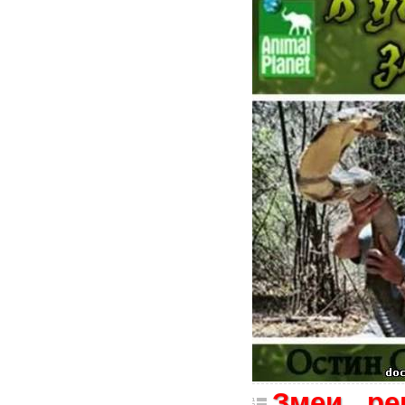
Змеи , р