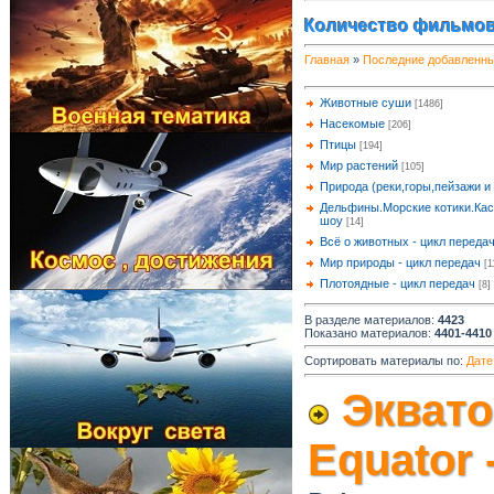
Количество фильмов
Главная
»
Последние добавленн
Животные суши
[1486]
Насекомые
[206]
Птицы
[194]
Мир растений
[105]
Природа (реки,горы,пейзажи и т
Дельфины.Морские котики.Кас
шоу
[14]
Всё о животных - цикл переда
Мир природы - цикл передач
[1
Плотоядные - цикл передач
[8]
В разделе материалов
:
4423
Показано материалов
:
4401-4410
Сортировать материалы по:
Дате
Эквато
Equator 