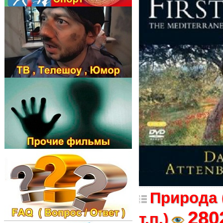
Природа 
280
т.п.)