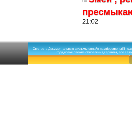
пресмыка
21:02
Смотреть Документальные фильмы онлайн на //documentalfilms.
года,новье,свежие,обновления,сериалы, все сезо