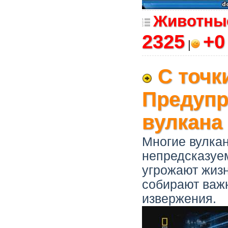
Животны
2325
+
|
С точк
Предупр
вулкана 
Многие вулка
непредсказуем
угрожают жиз
собирают важ
извержения.