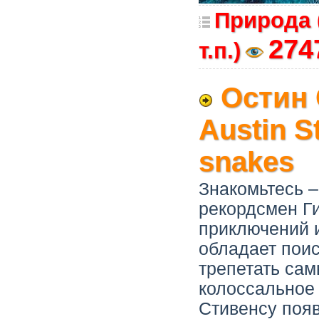
Природа 
274
т.п.)
Остин 
Austin St
snakes
Знакомьтесь –
рекордсмен Ги
приключений и
обладает поис
трепетать сам
колоссальное 
Стивенсу появ