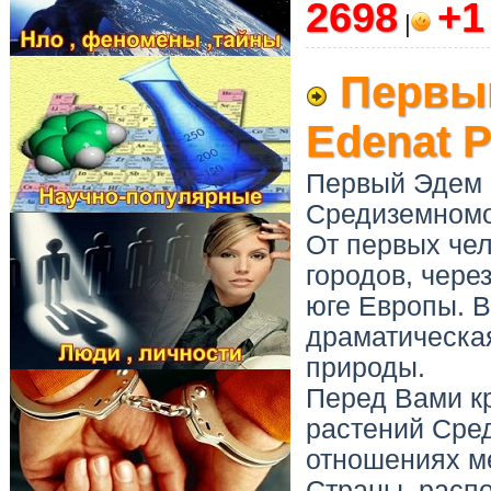
2698
+
|
Первый
Edenat 
Первый Эдем -
Средиземномо
От первых че
городов, чере
юге Европы. В
драматическа
природы.
Перед Вами к
растений Сре
отношениях м
Страны, расп