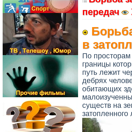
передач
Борьба
в затоп
По просторам 
границы котор
путь лежит че
дебрях челове
обитающих зде
малоизученны
существ на зе
затопленного 