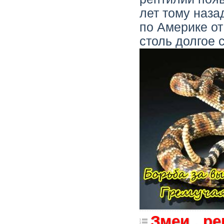
лет тому наза
по Америке от
столь долгое 
Змеи , р