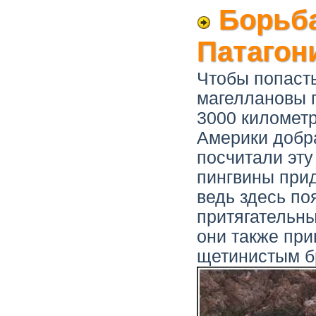
Борьба
Патагон
Чтобы попасть
магеллановы 
3000 километр
Америки добр
посчитали эт
пингвины при
ведь здесь по
притягательны
они также при
щетинистым б