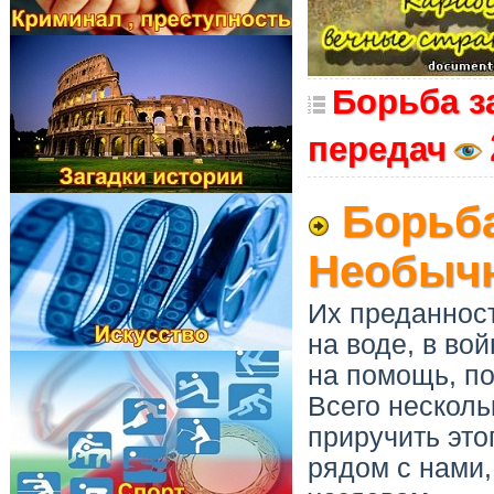
Борьба з
передач
Борьба
Необычн
Их преданност
на воде, в во
на помощь, по
Всего несколь
приручить этог
рядом с нами