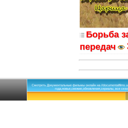
Борьба з
передач
Смотреть Документальные фильмы онлайн на //documentalfilms.
года,новье,свежие,обновления,сериалы, все сезо