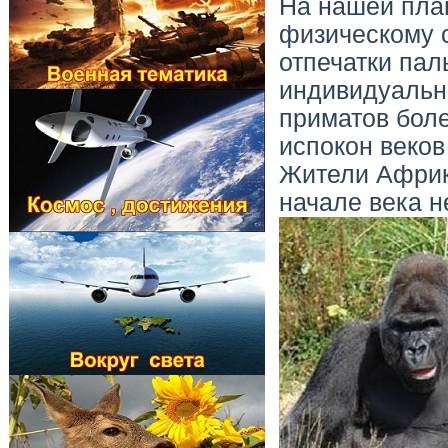
На нашей план
физическому с
отпечатки пал
индивидуальны
приматов боле
испокон веко
Жители Африк
начале века н