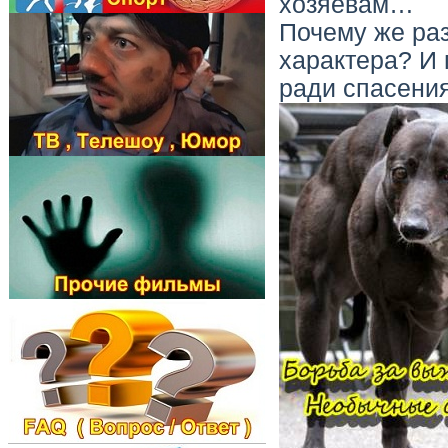
хозяевам…
Почему же ра
характера? И 
ради спасени