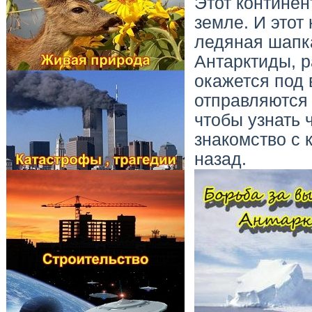
Этот континен
земле. И этот 
ледяная шапк
Антарктиды, р
окажется под 
отправляются 
чтобы узнать 
знакомство с 
назад.