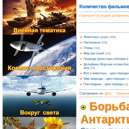
Количество фильмов
Главная
»
Последние добавленн
Животные суши
[1486]
Насекомые
[206]
Птицы
[194]
Мир растений
[105]
Природа (реки,горы,пейзажи и т
Дельфины.Морские котики.Кас
шоу
[14]
Всё о животных - цикл переда
Мир природы - цикл передач
[1
Плотоядные - цикл передач
[8]
Сортировать по
:
Дате
·
Названи
Борьба
Антаркт