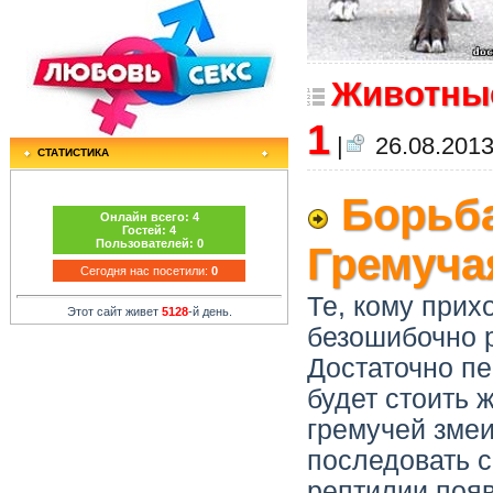
Животны
1
|
26.08.2013
СТАТИСТИКА
Борьба
Онлайн всего:
4
Гостей:
4
Пользователей:
0
Гремуча
Сегодня нас посетили:
0
Те, кому прих
Этот сайт живет
5128
-й день.
безошибочно 
Достаточно пе
будет стоить 
гремучей змеи
последовать 
рептилии появ