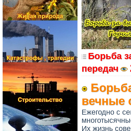
Борьба з
передач
Борьба
вечные 
Ежегодно с с
многотысячные
Их жизнь сов