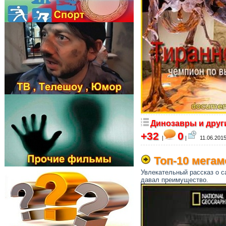
Динозавры и друг
+32
0
|
|
11.06.2015
Топ-10 мегам
Увлекательный рассказ о с
давал преимущество.