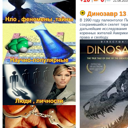
|
|
21.08.2015
Динозавр 13 
В 1990 году палеонтолог П
сохранившийся скелет тира
дальнейшие исследования 
коренных жителей Америки.
права и свободу.