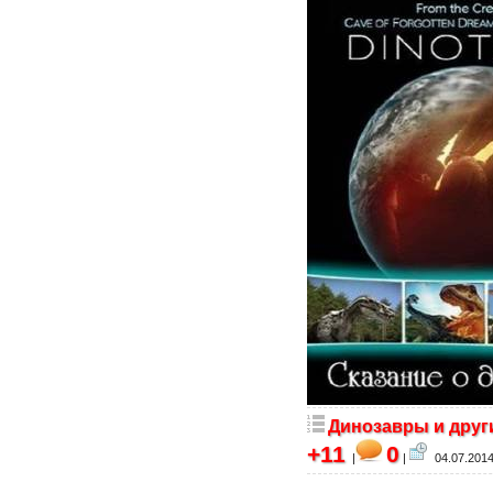
Динозавры и друг
+11
0
|
|
04.07.2014