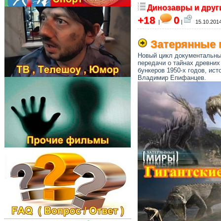
Динозавры и друг
+18
0
|
|
15.10.2014
Затерянные 
Новый цикл документальны
передачи о тайнах древних
бункеров 1950-х годов, ис
Владимир Епифанцев.