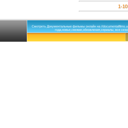
1-10
Смотреть Документальные фильмы онлайн на //documentalfilms.
года,новье,свежие,обновления,сериалы, все сезо