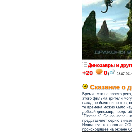
Динозавры и друг
+20
0
|
|
28.07.2014
Сказание о 
Время - это не просто рек
этого фильма зрители могут
назад не было ни поэтов, 
те времена можно было нау
добрый динозавр, предста
"Dinotasia". Основываясь 
представляет серию виньет
Используя технологию CGI
происходящее на экране б