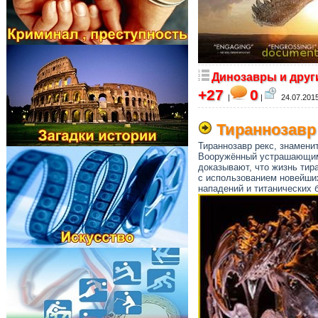
Динозавры и друг
+27
0
|
|
24.07.2015
Тираннозавр
Тираннозавр рекс, знамен
Вооружённый устрашающими
доказывают, что жизнь тир
с использованием новейших
нападений и титанических б