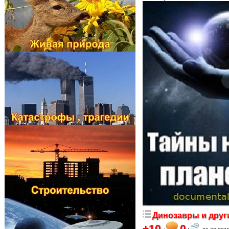
Динозавры и друг
+10
0