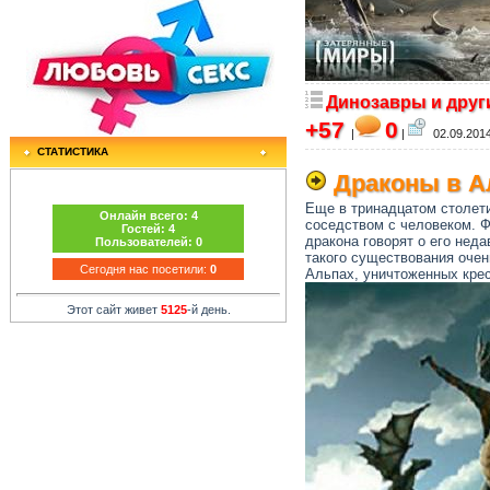
Динозавры и друг
+57
0
|
|
02.09.2014
СТАТИСТИКА
Драконы в А
Еще в тринадцатом столети
Онлайн всего:
4
соседством с человеком. Ф
Гостей:
4
дракона говорят о его неда
Пользователей:
0
такого существования очен
Сегодня нас посетили:
0
Альпах, уничтоженных крес
Этот сайт живет
5125
-й день.