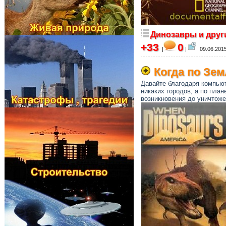
Динозавры и друг
+33
0
|
|
09.06.2015
Когда по Зе
Давайте благодаря компьют
никаких городов, а по пла
возникновения до уничтож