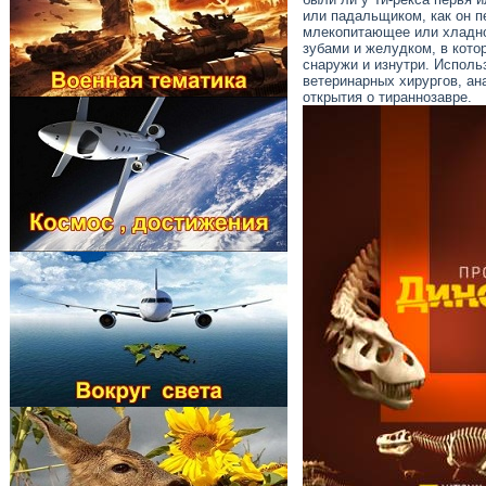
или падальщиком, как он п
млекопитающее или хладно
зубами и желудком, в кото
снаружи и изнутри. Испол
ветеринарных хирургов, ан
открытия о тираннозавре.