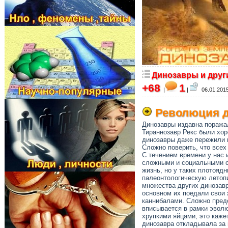
Динозавры и друг
+68
1
|
|
06.01.2015
Революция 
Динозавры издавна поражал
Тираннозавр Рекс были хор
динозавры даже пережили п
Сложно поверить, что всех
С течением времени у нас 
сложными и социальными с
жизнь, но у таких плотояд
палеонтологическую летопи
множества других динозавр
основном их поедали свои 
каннибалами. Сложно предс
вписывается в рамки эволю
хрупкими яйцами, это каже
динозавра откладывала за 