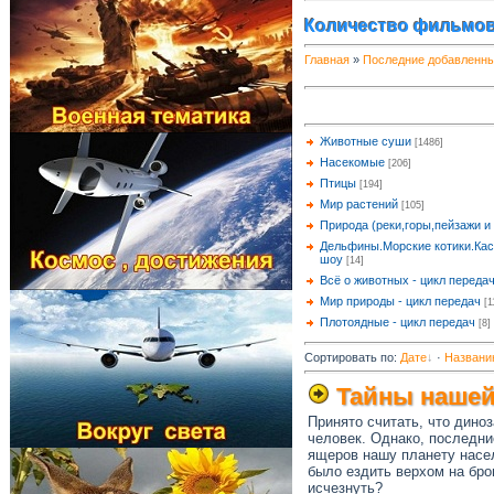
Количество фильмов
Главная
»
Последние добавленн
Животные суши
[1486]
Насекомые
[206]
Птицы
[194]
Мир растений
[105]
Природа (реки,горы,пейзажи и т
Дельфины.Морские котики.Кас
шоу
[14]
Всё о животных - цикл переда
Мир природы - цикл передач
[1
Плотоядные - цикл передач
[8]
Сортировать по
:
Дате
·
Названи
Тайны нашей
Принято считать, что дино
человек. Однако, последни
ящеров нашу планету насе
было ездить верхом на бро
исчезнуть?