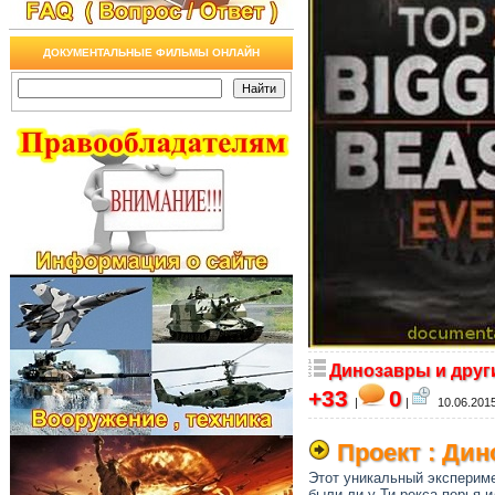
ДОКУМЕНТАЛЬНЫЕ ФИЛЬМЫ ОНЛАЙН
Динозавры и друг
+33
0
|
|
10.06.2015
Проект : Дин
Этот уникальный экспериме
были ли у Ти-рекса перья 