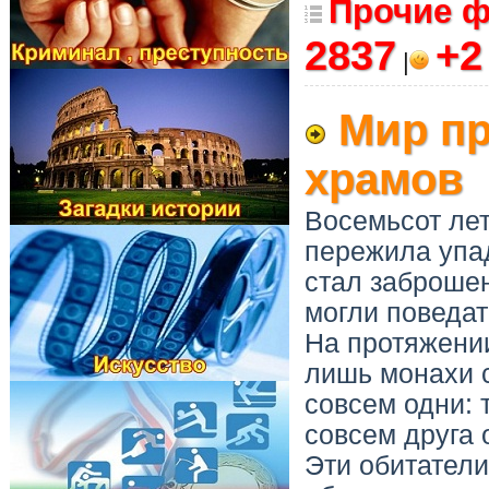
Прочие 
2837
+
|
Мир пр
храмов
Восемьсот ле
пережила упад
стал заброшен
могли поведат
На протяжении
лишь монахи 
совсем одни: 
совсем друга 
Эти обитател