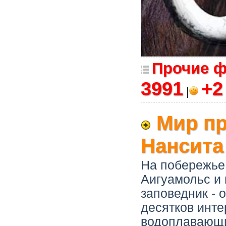
Прочие 
3991
+
|
Мир пр
Нансита
На побережье 
Аигуамольс и
заповедник - 
десятков инте
водоплавающи