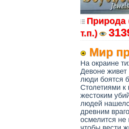
Природа 
313
т.п.)
Мир пр
На окраине ти
Девоне живет 
люди боятся 
Столетиями к 
жестоким убий
людей нашелся
древним враго
осмелится не 
чтобы вести ж