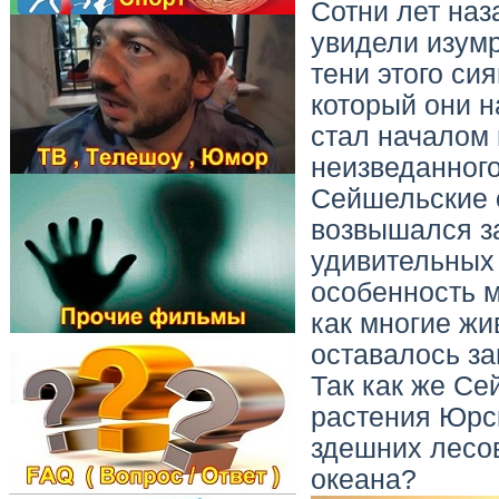
Сотни лет на
увидели изумр
тени этого си
который они н
стал началом 
неизведанного
Сейшельские 
возвышался з
удивительных 
особенность м
как многие жи
оставалось за
Так как же Се
растения Юрск
здешних лесов
океана?