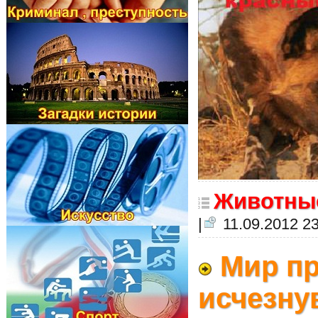
Животны
|
11.09.2012 23
Мир п
исчезну