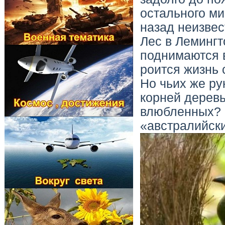
остального ми
назад неизвес
Лес в Лемингт
поднимаются в
роится жизнь 
Но чьих же ру
корней деревь
влюбленных? 
«австралийск