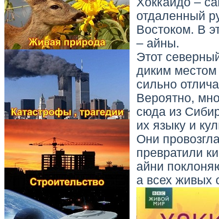
Хоккайдо – са
отдаленный ру
Востоком. В 
– айны.
Этот северный
диким местом 
сильно отлича
Вероятно, мно
сюда из Сибир
их языку и ку
Они провозгл
превратили ки
айни поклоня
а всех живых