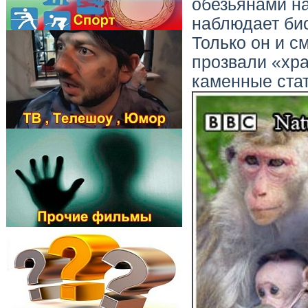
обезьянами на
наблюдает био
Только он и с
прозвали «хра
каменные стат