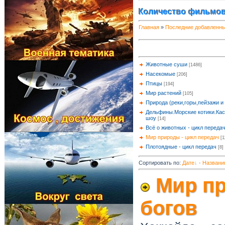
Количество фильмов
Главная
»
Последние добавленн
Животные суши
[1486]
Насекомые
[206]
Птицы
[194]
Мир растений
[105]
Природа (реки,горы,пейзажи и т
Дельфины.Морские котики.Кас
шоу
[14]
Всё о животных - цикл переда
Мир природы - цикл передач
[1
Плотоядные - цикл передач
[8]
Сортировать по
:
Дате
·
Названи
Мир пр
богов