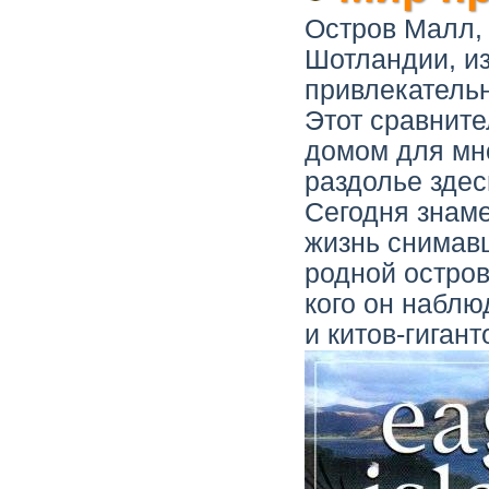
Остров Малл,
Шотландии, из
привлекатель
Этот сравнит
домом для мно
раздолье здес
Сегодня знам
жизнь снимавш
родной остров
кого он наблю
и китов-гиган