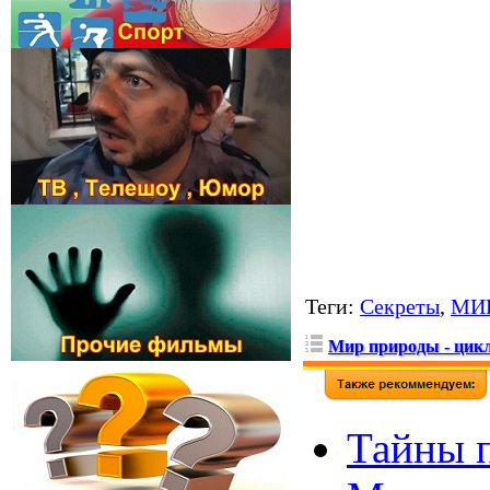
Теги
:
Секреты
,
МИ
Мир природы - цикл
Тайны п