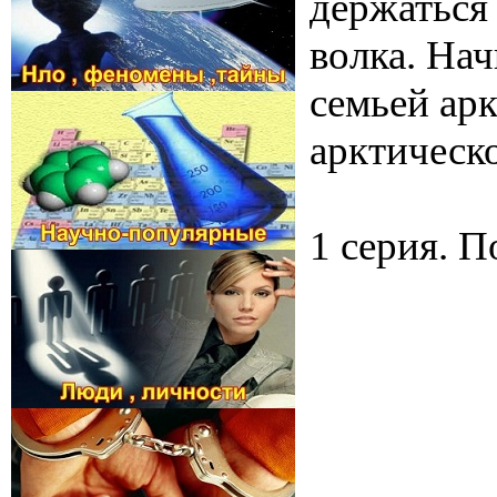
держаться
волка. Нач
семьей арк
арктическ
1 серия. П