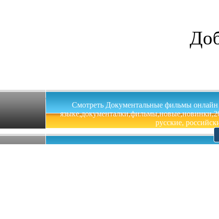
Доб
Смотреть Документальные фильмы онлайн на 
языке,документалки,фильмы,новые,новинки,201
русские, российски