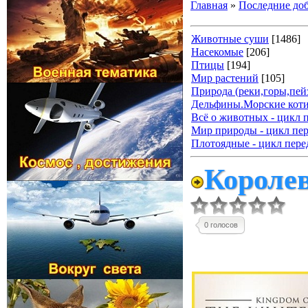
Главная
»
Последние до
Животные суши
[1486]
Насекомые
[206]
Птицы
[194]
Мир растений
[105]
Природа (реки,горы,пейз
Дельфины.Морские коти
Всё о животных - цикл 
Мир природы - цикл пер
Плотоядные - цикл пере
Королев
0 голосов