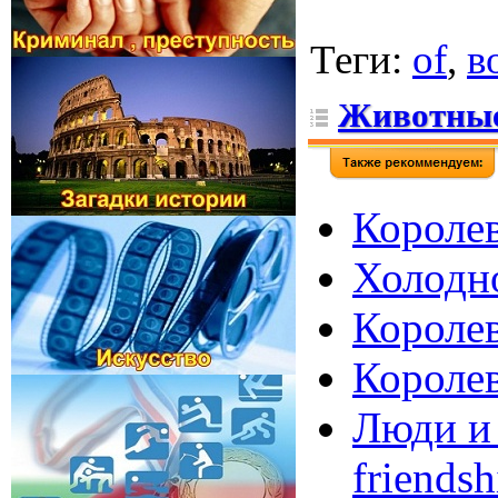
Теги
:
of
,
в
Животны
Королев
Холодно
Королев
Королев
Люди и 
friendsh