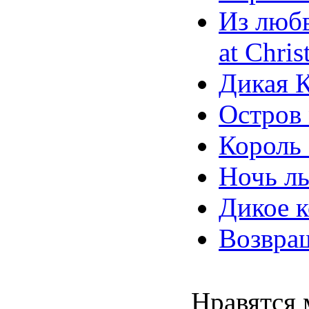
Из любв
at Chris
Дикая К
Остров 
Король 
Ночь ль
Дикое к
Возвращ
Нравятся 