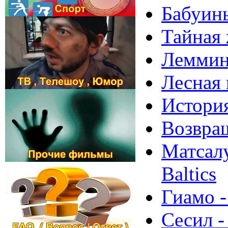
Бабуины
Тайная 
Лемминг
Лесная 
История
Возвращ
Матсалу
Baltics
Гиамо -
Сесил -