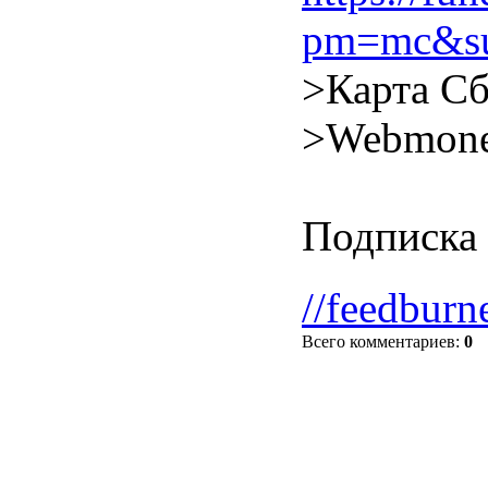
pm=mc&su
>Карта Сб
>Webmone
Подписка 
//feedburn
Всего комментариев
:
0