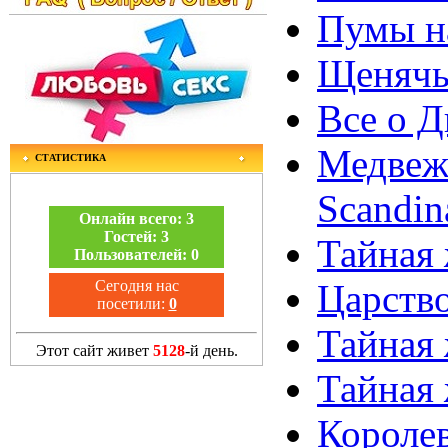
Пумы на
Щенячья
Все о Д
Медвежь
СТАТИСТИКА
Scandin
Онлайн всего:
3
Гостей:
3
Тайная 
Пользователей:
0
Сегодня нас
Царство
посетили:
0
Тайная 
Этот сайт живет
5128
-й день.
Тайная ж
Королев