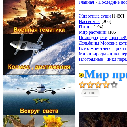
Главная
»
Последние до
Животные суши
[1486]
Насекомые
[206]
Птицы
[194]
Мир растений
[105]
Природа (реки,горы,пейз
Дельфины.Морские коти
Всё о животных - цикл 
Мир природы - цикл пер
Плотоядные - цикл пере
Мир пр
3 голоса