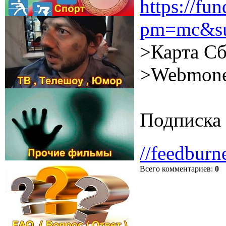
https://f
pm=mc&su
>Карта Сб
>Webmone
Подписка 
//feedburn
Всего комментариев
:
0