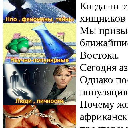
Когда-то э
хищников 
Мы привык
ближайшие
Востока.
Сегодня аз
Однако по
популяци
Почему же
африкански