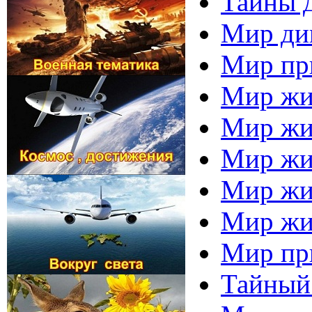
Тайны 
Мир дик
Мир пр
Мир жив
Мир жив
Мир жив
Мир жив
Мир жи
Мир пр
Тайный 