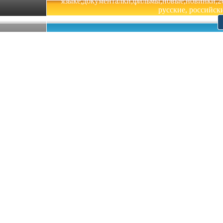
языке,документалки,фильмы,новые,новинки,201
русские, российски