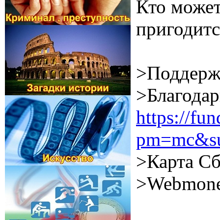
Кто может
пригодитс
>Поддерж
>Благодар
https://f
pm=mc&su
>Карта Сб
>Webmone