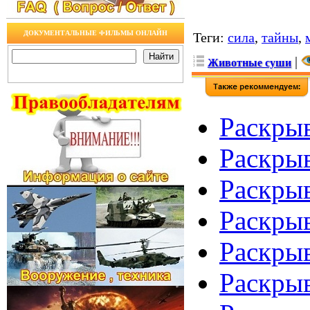
ДОКУМЕНТАЛЬНЫЕ ФИЛЬМЫ ОНЛАЙН
Теги
:
сила
,
тайны
,
|
Животные суши
Раскрыв
Раскрыв
Раскрыв
Раскрыв
Раскрыв
Раскрыв