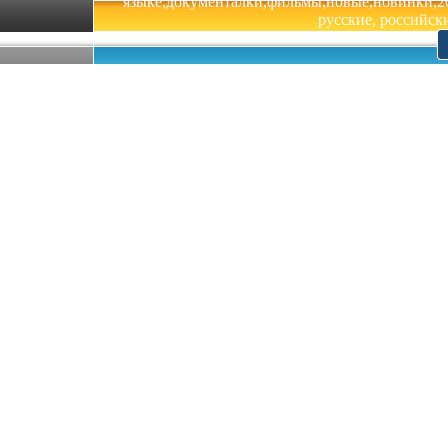
языке,документалки,фильмы,новые,новинки,201
русские, российски