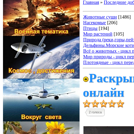
Главная
»
Последние до
Животные суши
[1486]
Насекомые
[206]
Птицы
[194]
Мир растений
[105]
Природа (реки,горы,пейз
Дельфины.Морские коти
Всё о животных - цикл 
Мир природы - цикл пер
Плотоядные - цикл пере
Раскры
онлайн
2 голоса