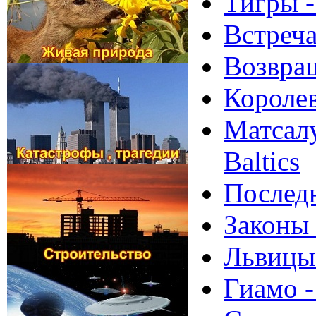
Тигры -
Встреча
Возвращ
Королев
Матсалу
Baltics
Последн
Законы 
Львицы 
Гиамо -