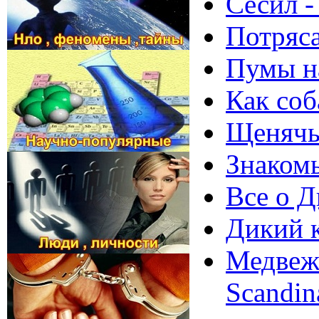
Сесил -
Потряса
Пумы на
Как соб
Щенячья
Знакомь
Все о Д
Дикий к
Медвежь
Scandin