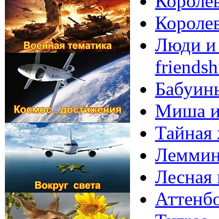
Королев
Королев
Люди и 
friendsh
Бабуины
Миша и 
Тайная 
Лемминг
Лесная 
Аттенбо