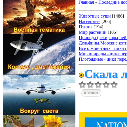
Главная
»
Последние до
Животные суши
[1486]
Насекомые
[206]
Птицы
[194]
Мир растений
[105]
Природа (реки,горы,пейз
Дельфины.Морские коти
Всё о животных - цикл 
Мир природы - цикл пер
Плотоядные - цикл пере
Скала л
0 голосов