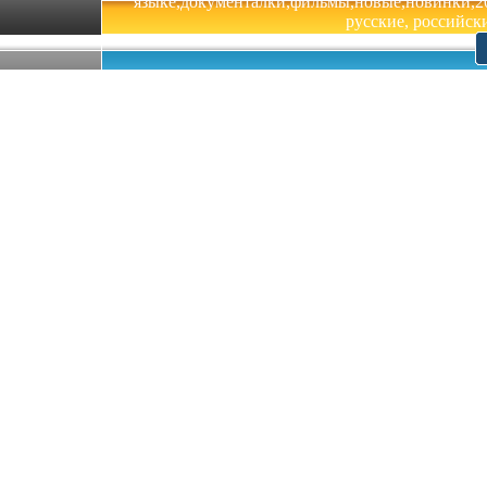
языке,документалки,фильмы,новые,новинки,201
русские, российски