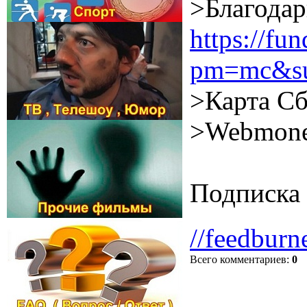
>Благодар
https://f
pm=mc&su
>Карта Сб
>Webmone
Подписка 
//feedburn
Всего комментариев
:
0