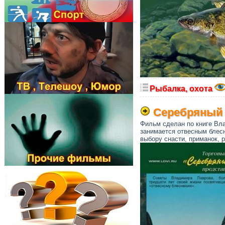
Рыбалка, охота
Серебряный 
Фильм сделан по книге Вл
занимается отвесным блесн
выбору снасти, приманок,