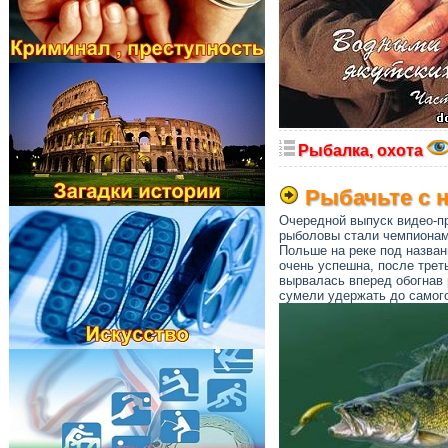
Рыбалка, охота
Рыбачьте с 
Очередной выпуск видео-п
рыболовы стали чемпионами
Польше на реке под назван
очень успешна, после трет
вырвалась вперед обогнав 
сумели удержать до самого