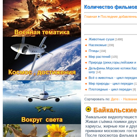
Количество фильмов
Главная
»
Последние добавленн
Животные суши
[1486]
Насекомые
[206]
Птицы
[194]
Мир растений
[105]
Природа (реки,горы,пейзажи и т
Дельфины.Морские котики.Кас
шоу
[14]
Всё о животных - цикл переда
Мир природы - цикл передач
[1
Плотоядные - цикл передач
[8]
Сортировать по
:
Дате
·
Названи
Байкальские
Уникальное видеопутешеств
Живая съёмка поимки двух 
хариусы, жирные язи и дру
приманки московских госте
После просмотра фильма в