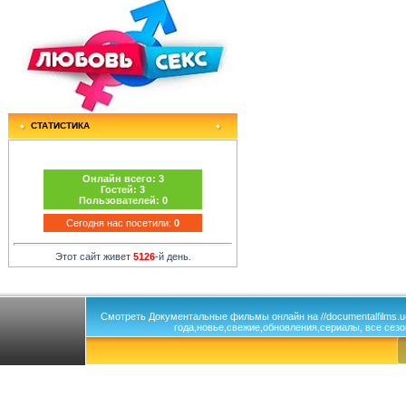
СТАТИСТИКА
Онлайн всего:
3
Гостей:
3
Пользователей:
0
Сегодня нас посетили:
0
Этот сайт живет
5126
-й день.
Смотреть Документальные фильмы онлайн на //documentalfilms.
года,новье,свежие,обновления,сериалы, все сезо