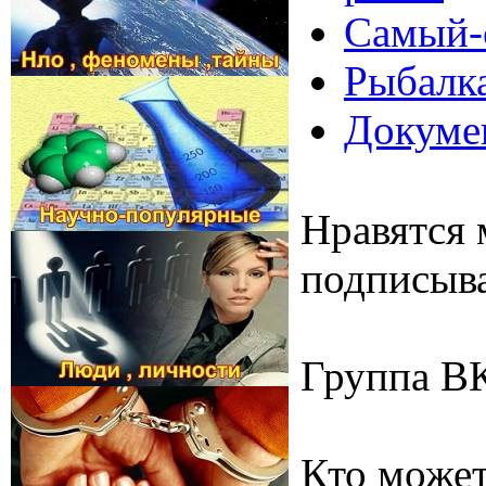
Самый-
Рыбалк
Докумен
Нравятся 
подписыва
Группа В
Кто может