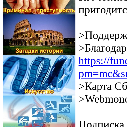
пригодитс
>Поддерж
>Благодар
https://f
pm=mc&su
>Карта Сб
>Webmone
Подписка 