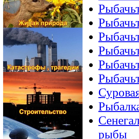
Рыбачьт
Рыбачьт
Рыбачьт
Рыбачьт
Рыбачьт
Рыбачьт
Суровая
Рыбалка
Сенегал
рыбы