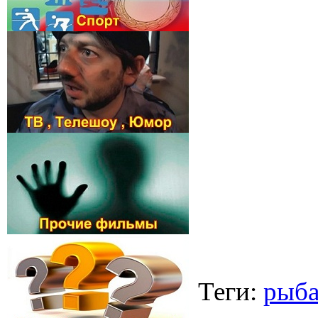
Теги
:
рыба