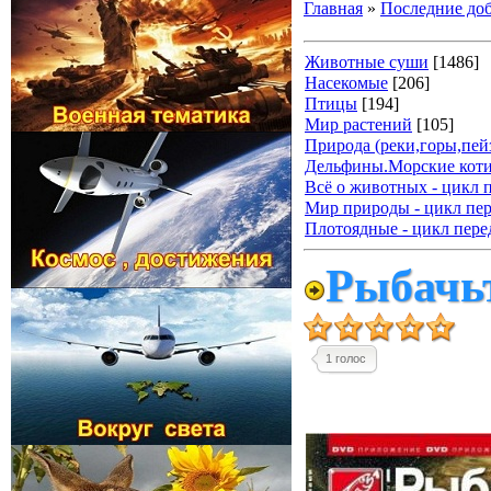
Главная
»
Последние до
Животные суши
[1486]
Насекомые
[206]
Птицы
[194]
Мир растений
[105]
Природа (реки,горы,пейз
Дельфины.Морские коти
Всё о животных - цикл 
Мир природы - цикл пер
Плотоядные - цикл пере
Рыбачьт
1 голос