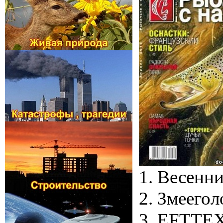
1. Весенн
2. Змеегол
3. EFTTE