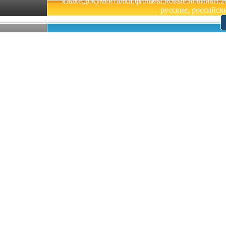
языке,документалки,фильмы,новые,новинки,201
русские, российски