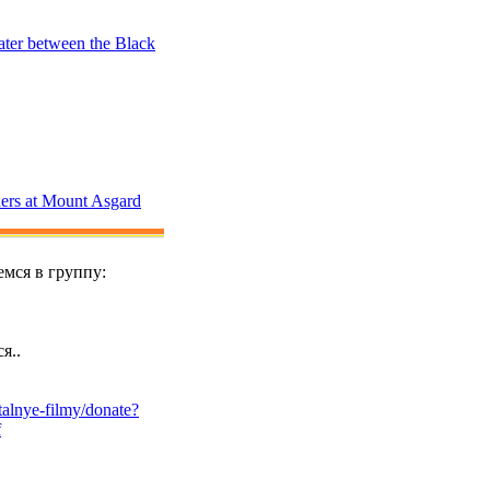
ter between the Black
rs at Mount Asgard
мся в группу:
я..
alnye-filmy/donate?
f