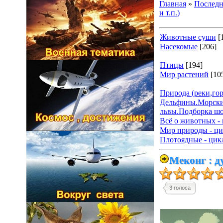
Главная
»
Последн
и т.п.)
Животные суши
[
Насекомые
[206]
Птицы
[194]
Мир растений
[10
Природа (реки,гор
Дельфины.Морски
львы.Подборка ш
Всё о животных - 
Мир природы - ци
Плотоядные - цик
Меконг : д
3 голоса