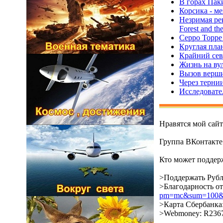
В горах Паки
Корсика - ме
Незримая рек
Forest and th
Серро Торре 
Круглая пла
Крайний севе
Жизнь на вул
Вызов вершин
Через тернии
Исследовател
Нравятся мой сай
Группа ВКонтакт
Кто может поддерж
>Поддержать Рубл
>Благодарность о
pm=mc&sum=100&co
>Карта Сбербанка:
>Webmoney: R2367