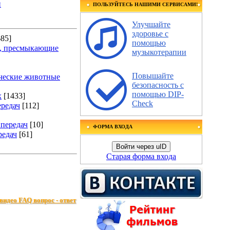
и
ПОЛЬЗУЙТЕСЬ НАШИМИ СЕРВИСАМИ!
Улучшайте
здоровье с
685]
помощью
е, пресмыкающие
музыкотерапии
Повышайте
ческие животные
безопасность с
помощью DIP-
х
[1433]
Check
ередач
[112]
передач
[10]
ФОРМА ВХОДА
редач
[61]
Войти через uID
Старая форма входа
видео FAQ вопрос - ответ