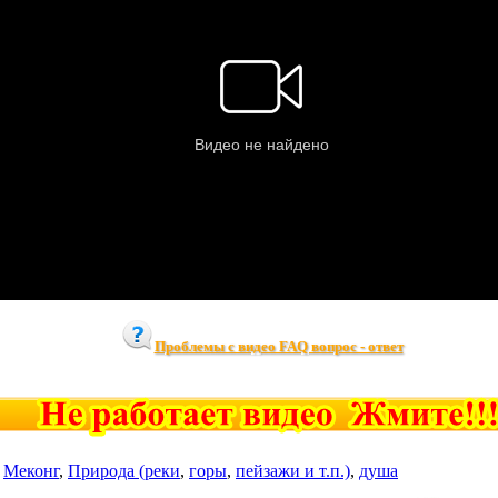
Проблемы с видео FAQ вопрос - ответ
,
Меконг
,
Природа (реки
,
горы
,
пейзажи и т.п.)
,
душа