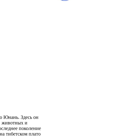
ю Юнань. Здесь он
в животных и
оследнее поколение
на тибетском плато