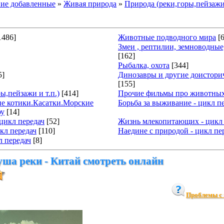
ие добавленные
»
Живая природа
»
Природа (реки,горы,пейзаж
1486]
Животные подводного мира
[
Змеи , рептилии, земноводны
[162]
Рыбалка, охота
[344]
5]
Динозавры и другие доистори
[155]
ы,пейзажи и т.п.)
[414]
Прочие фильмы про животны
е котики.Касатки.Морские
Борьба за выживание - цикл п
оу
[14]
цикл передач
[52]
Жизнь млекопитающих - цикл 
кл передач
[110]
Наедине с природой - цикл пе
л передач
[8]
уша реки - Китай смотреть онлайн
Проблемы с 