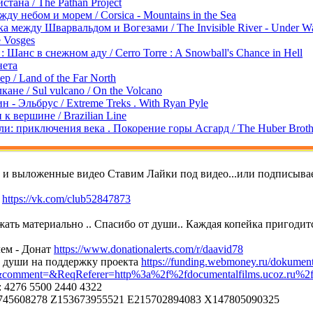
стана / The Pathan Project
жду небом и морем / Corsica - Mountains in the Sea
а между Шварвальдом и Вогезами / The Invisible River - Under Wa
e Vosges
: Шанс в снежном аду / Cerro Torre : A Snowball's Chance in Hell
нета
р / Land of the Far North
кане / Sul vulcano / On the Volcano
 - Эльбрус / Extreme Treks . With Ryan Pyle
 к вершине / Brazilian Line
и: приключения века . Покорение горы Асгард / The Huber Brothe
т и выложенные видео Ставим Лайки под видео...или подписывае
е
https://vk.com/club52847873
ать материально .. Спасибо от души.. Каждая копейка пригодитс
ем - Донат
https://www.donationalerts.com/r/daavid78
т души на поддержку проекта
https://funding.webmoney.ru/dokument
mment=&ReqReferer=http%3a%2f%2fdocumentalfilms.ucoz.ru%2
 4276 5500 2440 4322
45608278 Z153673955521 E215702894083 X147805090325