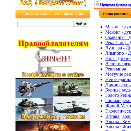
Природа (реки,гор
ДОКУМЕНТАЛЬНЫЕ ФИЛЬМЫ ОНЛАЙН
Меконг : ду
Меконг - ду
Окаванго - 
Река Санд -
Луангва - Д
Лимпопо - Д
Нил - Дикие
Великие рек
Реки мира
Могучие рек
Неизведанная
Дикие реки 
Бурные воды
Золото Рейна
Горные реки
Живой Меко
Экологическ
Влтава , золо
Альпы : Зимня
Альпы : Жизн