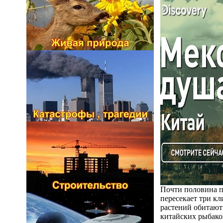
Почти половина п
пересекает три к
растений обитают
китайских рыбако