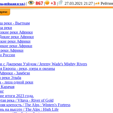
867
+3
|
|
|
27.03.2021 21:27 |
Рейтин
ы,пейзажи и т.п.)
ша реки - Вьетнам
ша реки
Дикие реки Африки
 Дикие реки Африки
икие реки Африки
икие реки Африки
 реки Африки
и России
и с Джереми Уэйдом / Jeremy Wade's Mighty Rivers
 Европа - реки, озера и океаны
Африки - Замбези
 реки Эльба
 - лица одной реки
 Карачая
нг
ие итоги 2023 года.
тая река / Vltava - River of Gold
я крепость / The Alps : Winters's Fortress
ь на высоте / The Alps : High Life