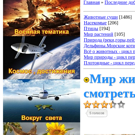
Главная
»
Последние до
Животные суши
[1486]
Насекомые
[206]
Птицы
[194]
Мир растений
[105]
Природа (реки,горы,пейз
Дельфины.Морские коти
Всё о животных - цикл 
Мир природы - цикл пер
Плотоядные - цикл пере
Мир жи
смотрет
5 голосов