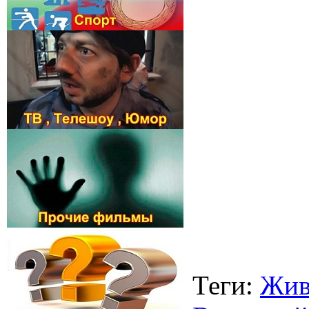
Теги
:
Жив