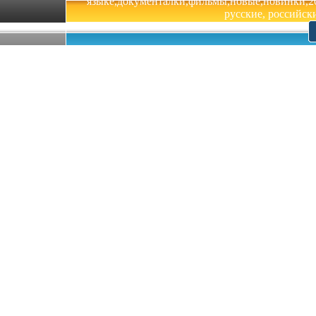
языке,документалки,фильмы,новые,новинки,201
русские, российски