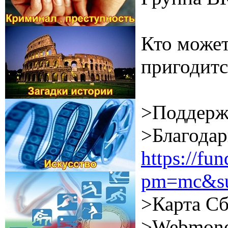
Кто может
пригодитс
>Поддерж
>Благодар
https://f
pm=mc&su
>Карта Сб
>Webmone