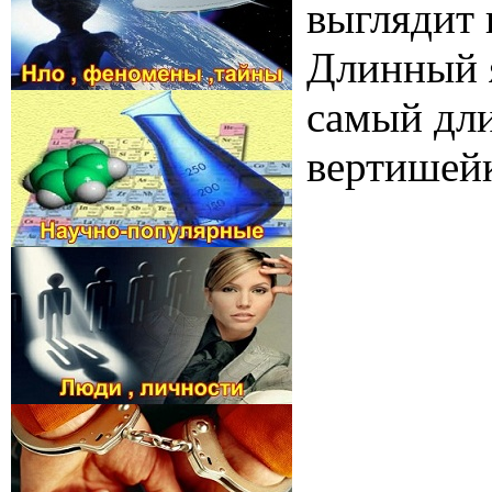
выглядит 
Длинный я
самый дли
вертишейк