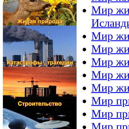
Мир жив
Исланд
Мир жив
Мир жив
Мир жи
Мир жи
Мир жив
Мир при
Мир при
Мир пр