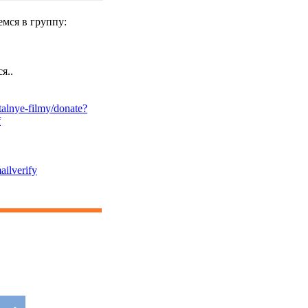
мся в группу:
я..
alnye-filmy/donate?
f
ailverify