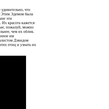
 удивительно, что
а. Этим Эдемом была
ыне эти
. Их красота кажется
рые, пожалуй, можно
ьнее, чем их облик.
анное им
ралистом Дэвидом
этих птиц и узнать их