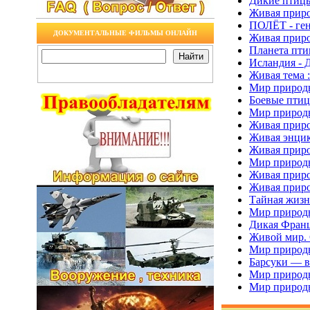
Дикие птицы 
Живая природ
ПОЛЁТ - гени
ДОКУМЕНТАЛЬНЫЕ ФИЛЬМЫ ОНЛАЙН
Живая прир
Планета птиц 
Исландия - Ди
Живая тема 
Мир природы 
Боевые птиц
Мир природы.
Живая приро
Живая энцик
Живая приро
Мир природы.
Живая приро
Живая приро
Тайная жизнь 
Мир природы.
Дикая Франци
Живой мир. С
Мир природы 
Барсуки — вн
Мир природы
Мир природы.