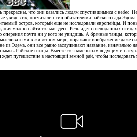
ь прекрасны, что они казались людям спустившимися с небес. Не
ые увидев их, посчитали птиц обитателями райского сада Эдем
битаемый остров, который еще не исследовали европейцы. И пон
ания можно найти только здесь. Речь идет о невиданных птицах
го оперения почти ни у кого не увидишь. А брачные танцы, кото
амысловатыми в животном мире, поражают воображение даже сил
не из Эдема, они все равно заслуживают название, изначально д
ными - Райские птицы. Вместе со знаменитым ведущим и нату
 ждет путешествие в настоящий земной рай, чтобы исследовать 