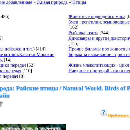
ие добавленные
»
Живая природа
»
Птицы
1486]
Животные подводного мира
[
Змеи , рептилии, земноводны
[162]
Рыбалка, охота
[344]
5]
Динозавры и другие доистори
[155]
ы,пейзажи и т.п.)
[414]
Прочие фильмы про животны
е котики.Касатки.Морские
Борьба за выживание - цикл п
оу
[14]
цикл передач
[52]
Жизнь млекопитающих - цикл 
кл передач
[110]
Наедине с природой - цикл пе
л передач
[8]
ода: Райские птицы / Natural World. Birds of P
лайн
Проблемы с 