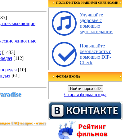
ПОЛЬЗУЙТЕСЬ НАШИМИ СЕРВИСАМИ!
Улучшайте
685]
здоровье с
е, пресмыкающие
помощью
музыкотерапии
ческие животные
Повышайте
безопасность с
х
[1433]
помощью DIP-
ередач
[112]
Check
передач
[10]
редач
[61]
ФОРМА ВХОДА
Войти через uID
aradise
Старая форма входа
видео FAQ вопрос - ответ