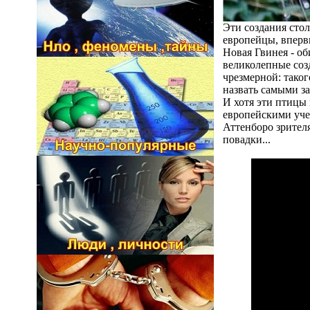
Эти создания стол
европейцы, вперв
Новая Гвинея - о
великолепные созд
чрезмерной: тако
назвать самыми з
И хотя эти птицы 
европейскими уче
Аттенборо зрителя
повадки...