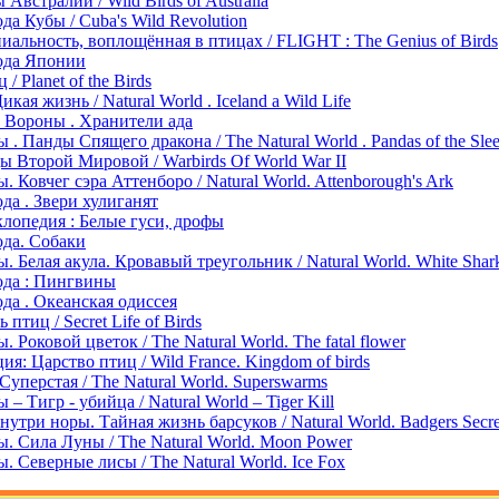
Австралии / Wild Birds of Australia
а Кубы / Cuba's Wild Revolution
альность, воплощённая в птицах / FLIGHT : The Genius of Birds
ода Японии
/ Planet of the Birds
кая жизнь / Natural World . Iceland a Wild Life
: Вороны . Хранители ада
. Панды Спящего дракона / The Natural World . Pandas of the Sle
ы Второй Мировой / Warbirds Of World War II
 Ковчег сэра Аттенборо / Natural World. Attenborough's Ark
да . Звери хулиганят
лопедия : Белые гуси, дрофы
да. Собаки
 Белая акула. Кровавый треугольник / Natural World. White Shark
да : Пингвины
да . Океанская одиссея
птиц / Secret Life of Birds
 Роковой цветок / The Natural World. The fatal flower
я: Царство птиц / Wild France. Kingdom of birds
уперстая / The Natural World. Superswarms
– Тигр - убийца / Natural World – Tiger Kill
утри норы. Тайная жизнь барсуков / Natural World. Badgers Secrets
. Сила Луны / The Natural World. Moon Power
 Северные лисы / The Natural World. Ice Fox