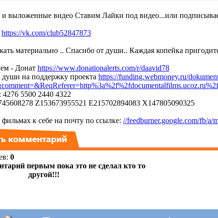
т и выложенные видео Ставим Лайки под видео...или подписывае
е
https://vk.com/club52847873
ать материально .. Спасибо от души.. Каждая копейка пригодитс
ем - Донат
https://www.donationalerts.com/r/daavid78
т души на поддержку проекта
https://funding.webmoney.ru/dokument
mment=&ReqReferer=http%3a%2f%2fdocumentalfilms.ucoz.ru%2
 4276 5500 2440 4322
45608278 Z153673955521 E215702894083 X147805090325
фильмах к себе на почту по ссылке:
//feedburner.google.com/fb/a/m
ев
:
0