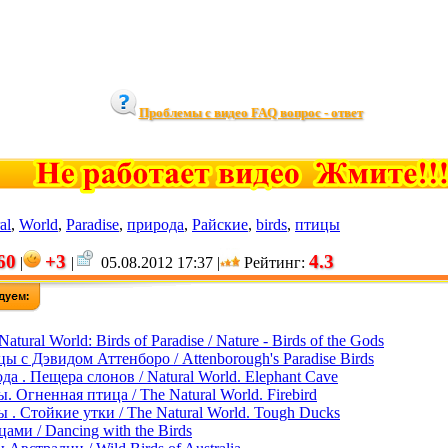
Проблемы с видео FAQ вопрос - ответ
al
,
World
,
Paradise
,
природа
,
Райские
,
birds
,
птицы
60
+3
4.3
|
|
05.08.2012 17:37 |
Рейтинг
:
atural World: Birds of Paradise / Nature - Birds of the Gods
ы с Дэвидом Аттенборо / Attenborough's Paradise Birds
а . Пещера слонов / Natural World. Elephant Cave
 Огненная птица / The Natural World. Firebird
. Стойкие утки / The Natural World. Tough Ducks
ами / Dancing with the Birds