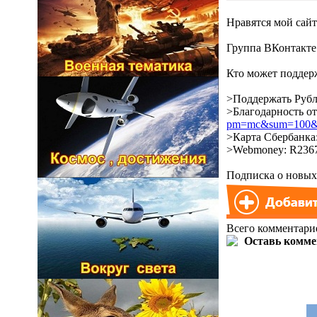
Нравятся мой сай
Группа ВКонтакт
Кто может поддерж
>Поддержать Рубл
>Благодарность о
pm=mc&sum=100&co
>Карта Сбербанка:
>Webmoney: R2367
Подписка о новых 
Всего комментари