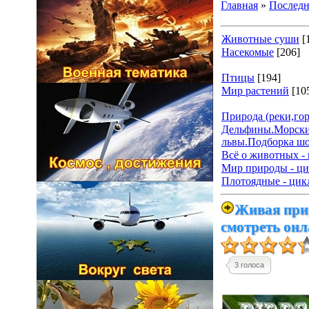
Главная
»
Последн
Животные суши
[
Насекомые
[206]
Птицы
[194]
Мир растений
[10
Природа (реки,гор
Дельфины.Морски
львы.Подборка ш
Всё о животных - 
Мир природы - ци
Плотоядные - цик
Живая прир
смотреть он
3 голоса