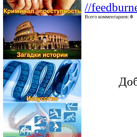
//feedburn
Всего комментариев
:
0
Доб