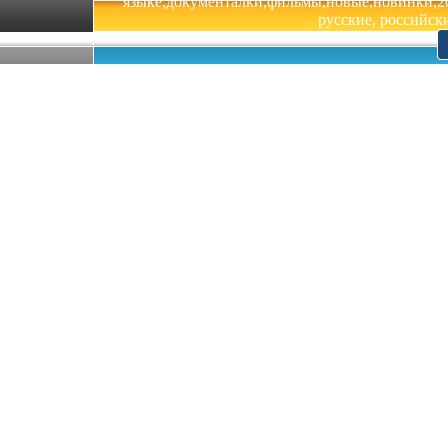
языке,документалки,фильмы,новые,новинки,201
русские, российски