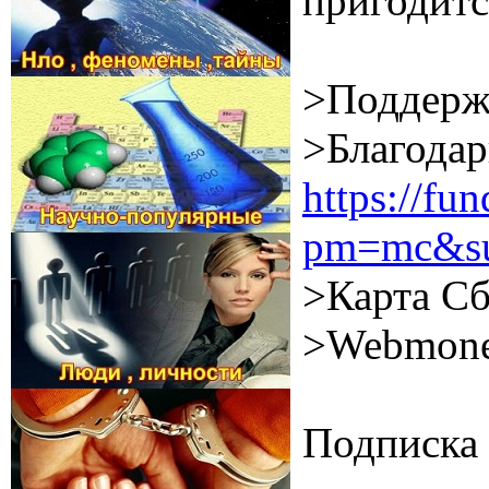
пригодитс
>Поддерж
>Благодар
https://f
pm=mc&su
>Карта Сб
>Webmone
Подписка 