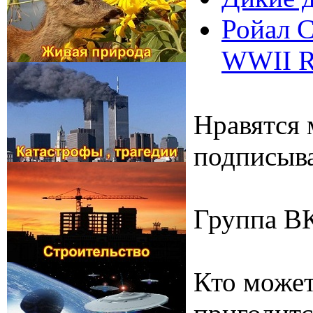
Ройал С
WWII R
Нравятся 
подписыва
Группа В
Кто может