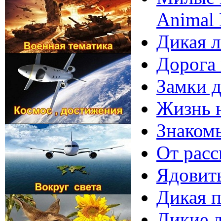
Animal 
Дикая л
Дорога 
Замки д
Жизнь на
Знакомь
От расс
Ядовит
Дикая п
Дикие д