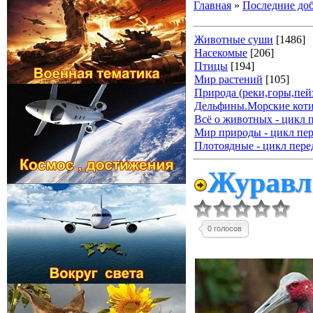
Главная
»
Последние до
Животные суши
[1486]
Насекомые
[206]
Птицы
[194]
Мир растений
[105]
Природа (реки,горы,пейз
Дельфины.Морские коти
Всё о животных - цикл 
Мир природы - цикл пер
Плотоядные - цикл пере
Журавль
0 голосов