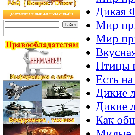
Дикая Ф
ДОКУМЕНТАЛЬНЫЕ ФИЛЬМЫ ОНЛАЙН
Мир пр
Мир пр
Вкусная
Птицы 
Есть на
Дикие л
Дикие л
Как общ
Милые и