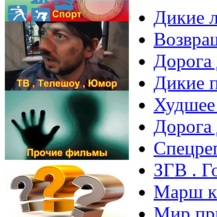
Дикие л
Возвращ
Дорога
Дикие п
Худшее 
Дорога
Спецре
ЗГВ . Г
Марш к 
Мир при