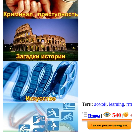
Теги
:
домой
,
learning
,
пт
540
|
|
Птицы