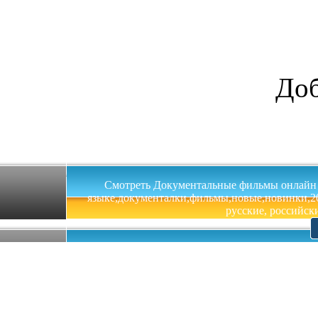
Доб
Смотреть Документальные фильмы онлайн на 
языке,документалки,фильмы,новые,новинки,201
русские, российски