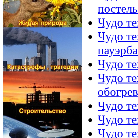
постель
Чудо те
Чудо те
пауэрб
Чудо те
Чудо те
обогрев
Чудо те
Чудо те
Чудо те