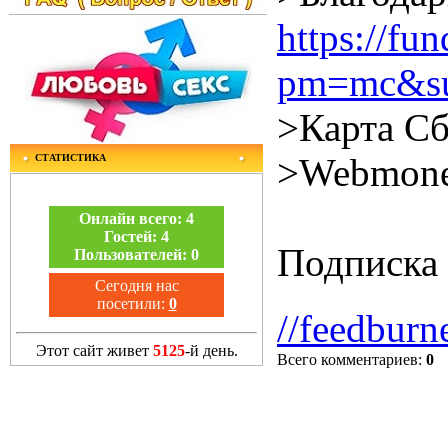
https://f
pm=mc&su
>Карта Сб
>Webmone
СТАТИСТИКА
Онлайн всего:
4
Гостей:
4
Подписка 
Пользователей:
0
Сегодня нас
посетили:
0
//feedburn
Этот сайт живет
5125
-й день.
Всего комментариев
:
0