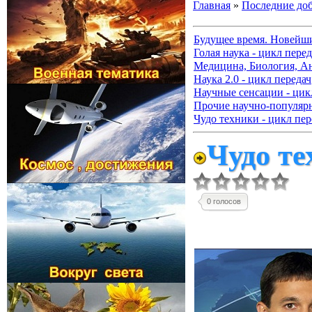
Главная
»
Последние до
Будущее время. Новейш
Голая наука - цикл перед
Медицина, Биология, А
Наука 2.0 - цикл передач
Научные сенсации - цик
Прочие научно-популя
Чудо техники - цикл пер
Чудо те
0 голосов