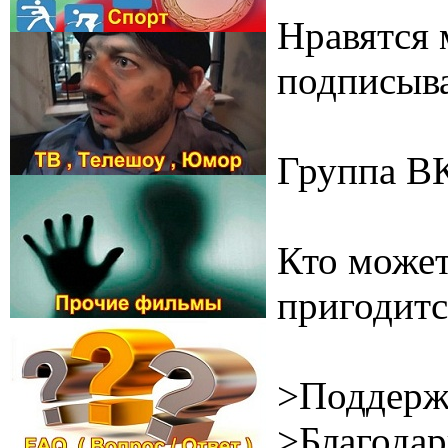
Нравятся 
подписыва
Группа В
Кто может
пригодитс
>Поддерж
>Благодар