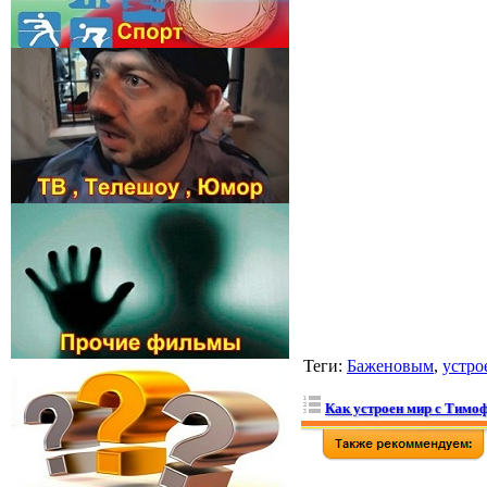
Теги
:
Баженовым
,
устро
Как устроен мир с Тимо