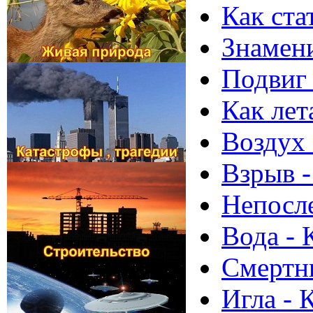
Как ста
Знамен
Подвиг 
Как лет
Воздух
Взрыв 
Непосле
Вода -
Смертн
Игла - 