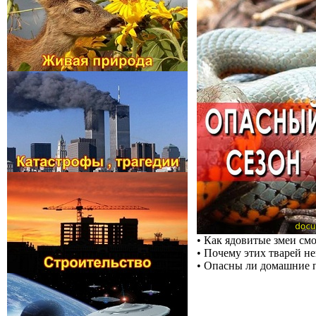
• Как ядовитые змеи см
• Почему этих тварей н
• Опасны ли домашние 