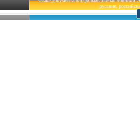
языке,документалки,фильмы,новые,новинки,201
русские, российски