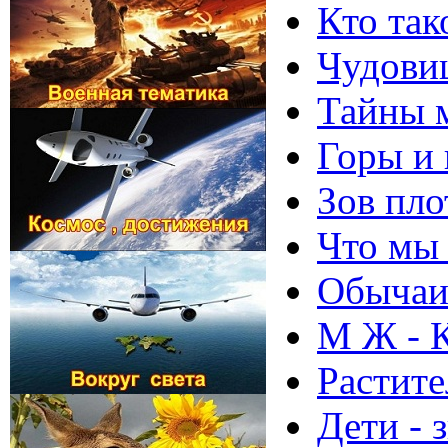
Кто так
Чудови
Тайны м
Горы и 
Зов пло
Что мы 
Обычаи
М Ж - 
Растит
Дети - 