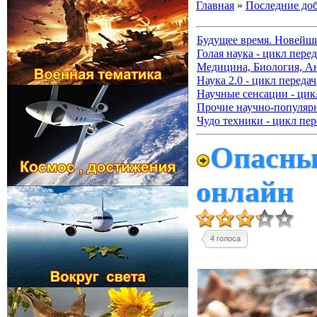
Главная
»
Последние до
Будущее время. Новейш
Голая наука - цикл перед
Медицина, Биология, А
Наука 2.0 - цикл передач
Научные сенсации - цик
Прочие научно-популя
Чудо техники - цикл пер
Опасный
онлайн
4 голоса