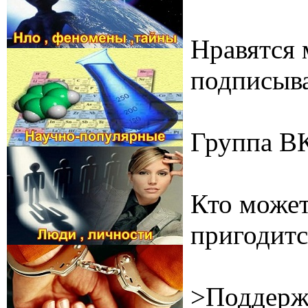
Нравятся 
подписыва
Группа В
Кто может
пригодитс
>Поддерж