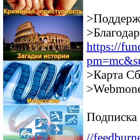
>Поддерж
>Благодар
https://f
pm=mc&su
>Карта Сб
>Webmone
Подписка 
//feedburn