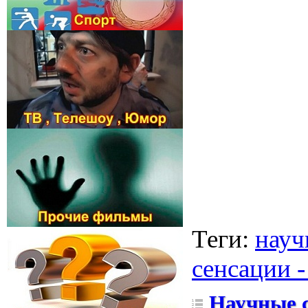
Теги
:
науч
сенсации -
Научные с