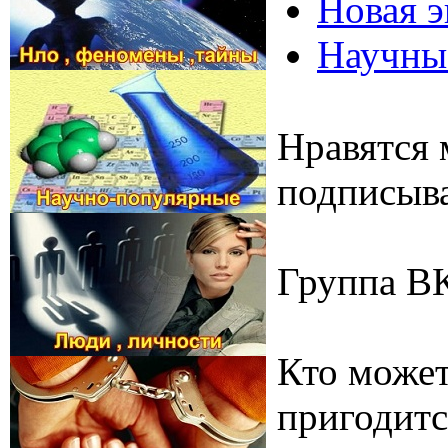
Новая э
Научные
Нравятся 
подписыва
Группа В
Кто может
пригодитс