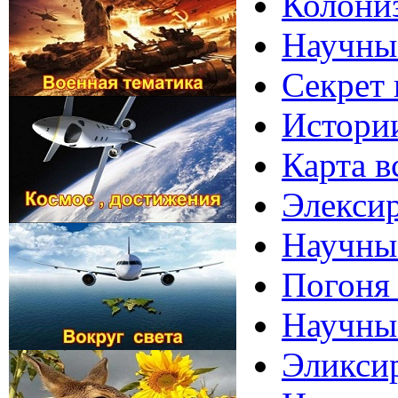
Колони
Научные
Секрет 
Истории
Карта в
Элексир
Научные
Погоня 
Научные
Эликси