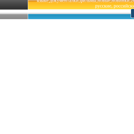
языке,документалки,фильмы,новые,новинки,201
русские, российски