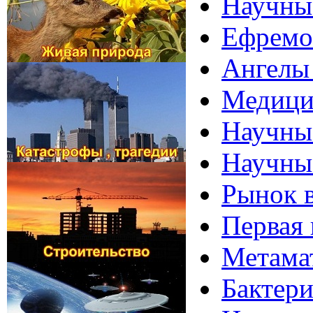
Научные
Ефремов
Ангелы
Медици
Научны
Научные
Рынок 
Первая 
Метама
Бактери