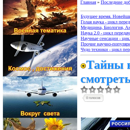
Главная
»
Последние до
Будущее время. Новейш
Голая наука - цикл перед
Медицина, Биология, А
Наука 2.0 - цикл передач
Научные сенсации - цик
Прочие научно-популя
Чудо техники - цикл пер
Тайны в
смотрет
0 голосов