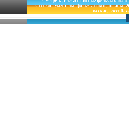
Смотреть Документальные фильмы онлайн на 
языке,документалки,фильмы,новые,новинки,201
русские, российски