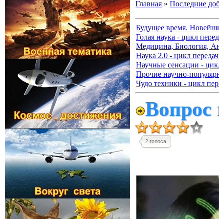
Главная
»
Последние до
Будущее время. Новейш
Голая наука - цикл перед
Медицина, Биология, А
Наука 2.0 - цикл передач
Научные сенсации - цик
Прочие научно-популя
Чудо техники - цикл пер
Вопрос 
2 голоса