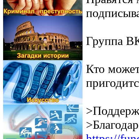
подписыва
Группа В
Кто может
пригодитс
>Поддерж
>Благодар
https://f