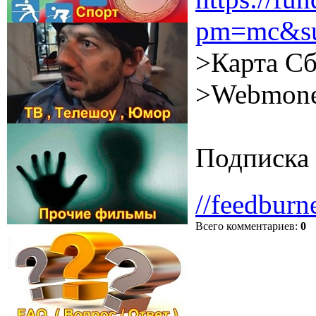
pm=mc&su
>Карта Сб
>Webmone
Подписка 
//feedburn
Всего комментариев
:
0