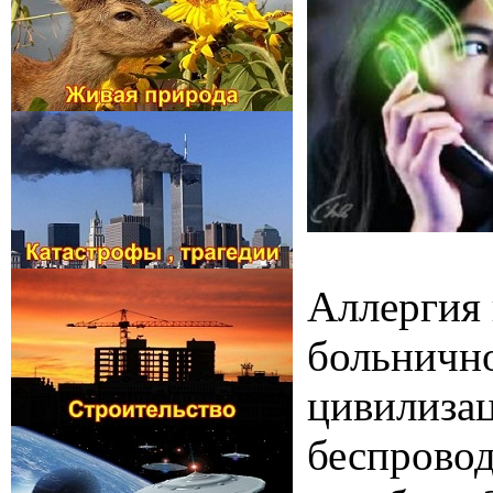
Аллергия 
больнично
цивилизац
беспровод