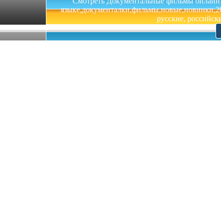
Смотреть Документальные фильмы онлайн на 
языке,документалки,фильмы,новые,новинки,201
русские, российски