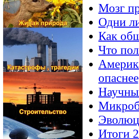
Мозг пр
Одни ли
Как общ
Что пол
Америка
опаснее
Научные
Микроби
Эволюци
Итоги 2