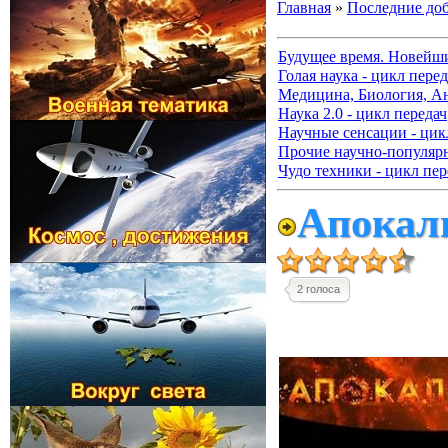
Главная
»
Последние до
Будущее время. Новейш
Голая наука - цикл перед
Медицина, Биология, А
Наука 2.0 - цикл передач
Научные сенсации - цик
Прочие научно-популя
Чудо техники - цикл пер
Апокали
2 голоса