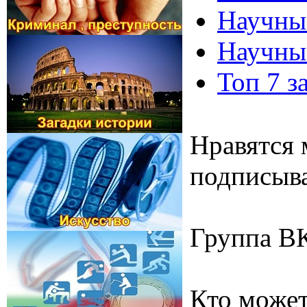
Научные
Научные
Топ 7 з
Нравятся 
подписыва
Группа В
Кто может