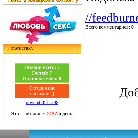
//feedburn
Всего комментариев
:
0
СТАТИСТИКА
Онлайн всего:
7
Гостей:
7
Пользователей:
0
Сегодня нас
Доб
посетили:
1
novemb0511298
Этот сайт живет
5127
-й день.