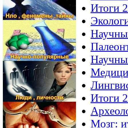
Итоги 2
Экологи
Научные
Палеонт
Научные
Медицин
Лингвис
Итоги 2
Археоло
Мозг: и