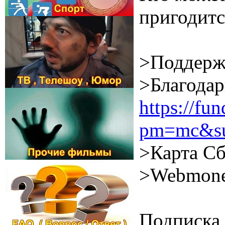
пригодитс
>Поддерж
>Благодар
https://f
pm=mc&su
>Карта Сб
>Webmone
Подписка 