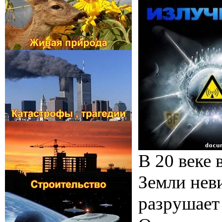
В 20 веке
Земли нев
разрушает