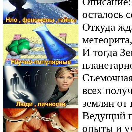
Описание: 
осталось 
Откуда жд
метеорита
И тогда Зе
планетарн
Съемочная
всех полу
землян от
Ведущий п
опыты и уч