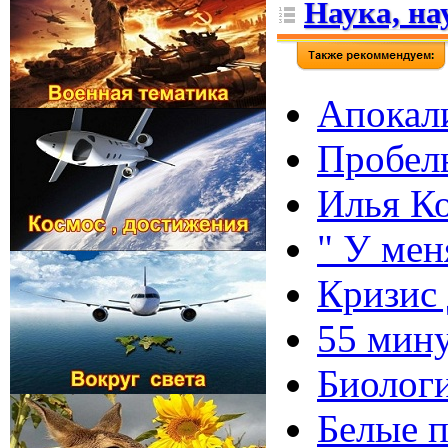
Наука, на
Апокали
Пробелы
Илья Ко
" У мен
Кризис 
55 мину
Биологи
Белые п