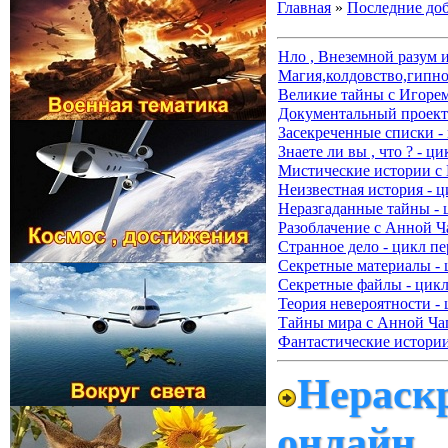
Главная
»
Последние до
Нло , Внеземной разум 
Магия,колдовство,гипно
Великие тайны с Игорем
Документальный проект 
Засекреченные списки -
Знаете ли вы , что ? - ц
Мистические истории с
Неизвестная история - ц
Неразгаданные тайны - 
Разоблачение с Анной Ч
Странное дело - цикл пе
Секретные материалы - 
Секретные файлы - цикл
Теория невероятности - 
Тайны мира с Анной Чап
Фантастические истории
Нераск
онлайн