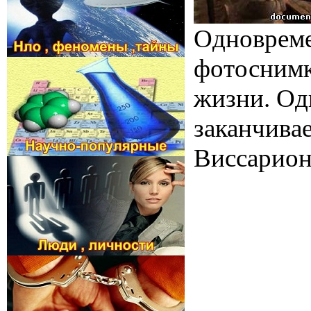
Одновреме
фотоснимк
жизни. Од
заканчива
Виссарион