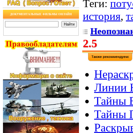
Теги
:
поту
история
,
т
ДОКУМЕНТАЛЬНЫЕ ФИЛЬМЫ ОНЛАЙН
Неопознан
2.5
Нераск
Линии Н
Тайны Б
Тайны 
Раскрыв