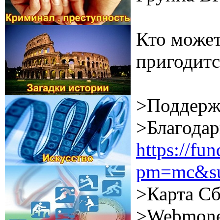
Кто может
пригодитс
>Поддерж
>Благодар
https://f
pm=mc&su
>Карта Сб
>Webmone