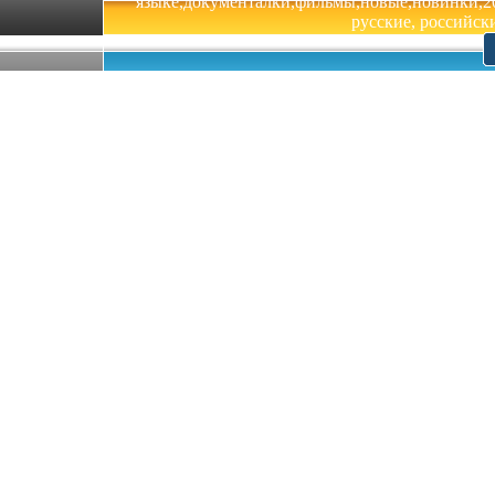
языке,документалки,фильмы,новые,новинки,201
русские, российски