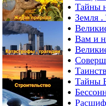
Тайны н
Земля .
Великие
Вам и н
Велики
Соверше
Таинств
Тайны 
Бессонн
Расшифр