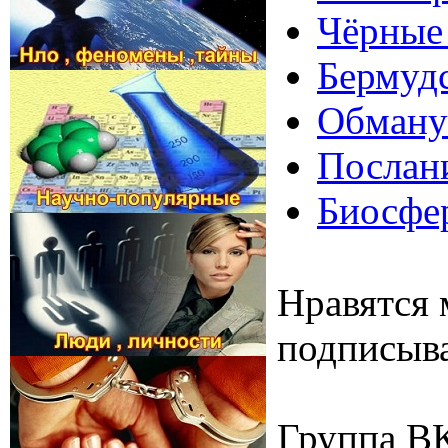
Чёрные 
Бермудс
Обманут
Послани
Биосфер
Нравятся 
подписыва
Группа В