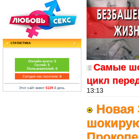
СТАТИСТИКА
Онлайн всего:
5
Самые шо
Гостей:
5
Пользователей:
0
Сегодня нас посетили:
0
цикл пере
Этот сайт живет
5129
-й день.
13:13
Новая 
шокирую
Прокопе