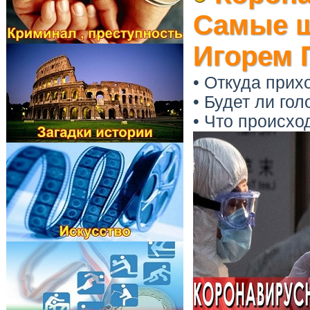
Самые ш
Игорем 
• Откуда прих
• Будет ли гол
• Что происхо