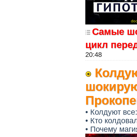
Самые шо
цикл пере
20:48
Колдую
шокирую
Прокопе
• Колдуют вс
• Кто колдова
• Почему маги