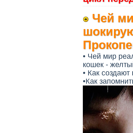
Чей ми
шокирую
Прокопе
• Чей мир реа
кошек - желты
• Как создают
•Как запомнит