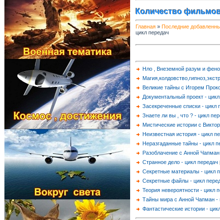
Количество фильмов
Главная
»
Последние добавленн
цикл передач
Нло , Внеземной разум и фен
Магия,колдовство,гипноз,экст
Великие тайны с Игорем Проко
Документальный проект - цикл
Засекреченные списки - цикл 
Знаете ли вы , что ? - цикл пе
Мистические истории с Виктор
Неизвестная история - цикл п
Неразгаданные тайны - цикл п
Разоблачение с Анной Чапман 
Странное дело - цикл передач
Секретные материалы - цикл 
Секретные файлы - цикл пере
Теория невероятности - цикл 
Тайны мира с Анной Чапман - 
Фантастические истории - цик