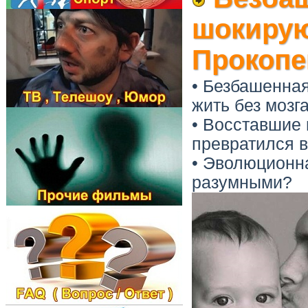
шокирую
Прокопе
• Безбашенная
жить без мозг
• Восставшие
превратился в
• Эволюционна
разумными?