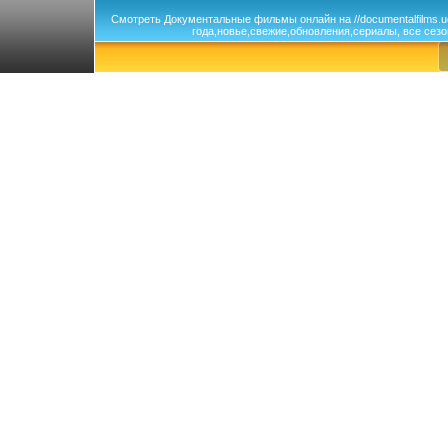
Смотреть Документальные фильмы онлайн на //documentalfilms.
года,новье,свежие,обновления,сериалы, все сезо