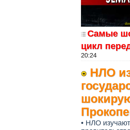
Самые шо
цикл пере
20:24
НЛО из
государ
шокирую
Прокопе
• НЛО изучают