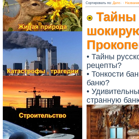
Сортировать по
:
Дате
·
Названи
Тайны 
шокирую
Прокопе
• Тайны русск
рецепты?
• Тонкости ба
баню?
• Удивительн
странную бан