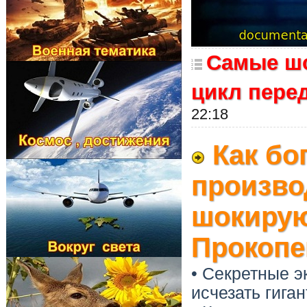
Самые шо
цикл пере
22:18
Как бо
произво
шокирую
Прокопе
• Секретные э
исчезать гига