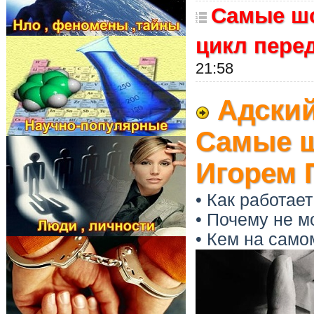
Самые шо
цикл пере
21:58
Адский
Самые ш
Игорем 
• Как работае
• Почему не м
• Кем на сам