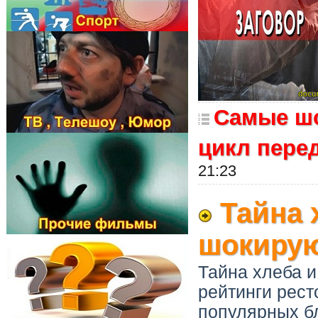
Самые шо
цикл пере
21:23
Тайна 
шокирую
Тайна хлеба и
рейтинги рест
популярных б