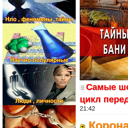
Самые шо
цикл пере
21:42
Корона