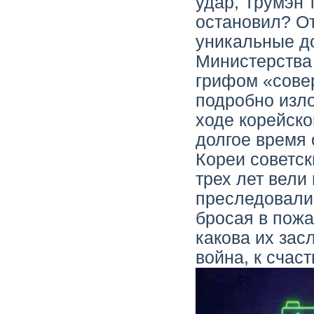
удар, Трумэн т
остановил? От
уникальные д
Министерства 
грифом «совер
подробно изл
ходе корейско
долгое время 
Кореи советск
трех лет вели
преследовали
бросая в пожа
какова их зас
война, к счас