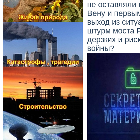
не оставляли 
Вену и первым
выход из сит
штурм моста 
дерзких и ри
войны?