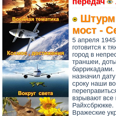
передач
Штурм 
мост - 
5 апреля 1945
готовится к 
город в непре
траншеи, доты
баррикадами. 
назначил дату
сроку наши в
переправитьс
взрывают все 
Райхсбрюкке. 
Вражеские ук