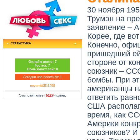
30 ноября 195
Трумэн на пр
заявление – А
Корее, где во
Конечно, офи
СТАТИСТИКА
пришедший ей
стороне от ко
Онлайн всего:
7
Гостей:
7
союзник – ССС
Пользователей:
0
Сегодня нас посетили:
1
бомбы. При эт
novemb0511298
американцы на
ответить равн
Этот сайт живет
5127
-й день.
США располаг
время, как СС
Америки конк
союзников? И 