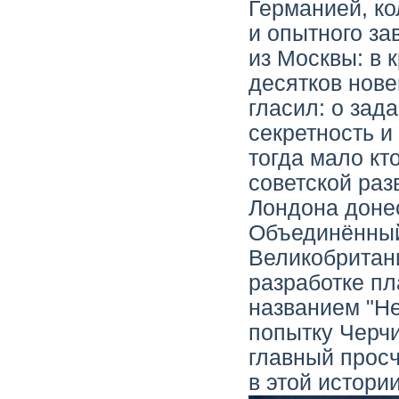
Германией, ко
и опытного за
из Москвы: в 
десятков нов
гласил: о зад
секретность и
тогда мало кт
советской раз
Лондона доне
Объединённый
Великобритан
разработке п
названием "Н
попытку Черчи
главный прос
в этой истори