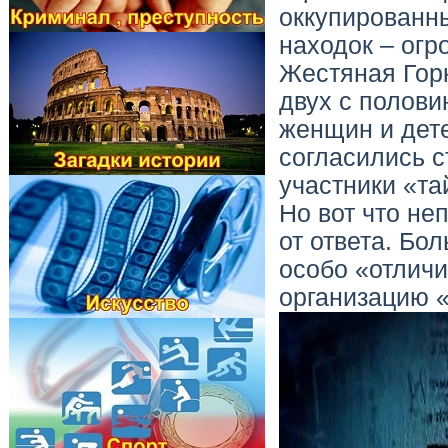
оккупированны
находок – огр
Жестяная Горк
двух с полови
женщин и дете
согласились 
участники «та
Но вот что не
от ответа. Бо
особо «отличи
организацию «