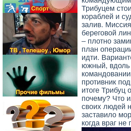
командующим
Трибуцем стои
кораблей и су
залив. Миссия
береговой лин
– плотно зам
план операци
идти. Вариант
южный, вдоль 
командовании
противник по
итоге Трибуц 
почему? Что и
своих людей н
заставило мор
когда враг не 