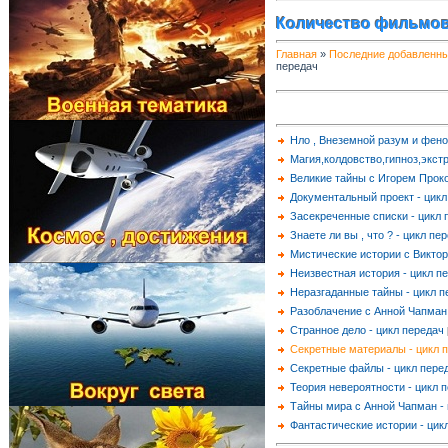
Количество фильмов
Главная
»
Последние добавленн
передач
Нло , Внеземной разум и фен
Магия,колдовство,гипноз,экст
Великие тайны с Игорем Проко
Документальный проект - цикл
Засекреченные списки - цикл 
Знаете ли вы , что ? - цикл пе
Мистические истории с Виктор
Неизвестная история - цикл п
Неразгаданные тайны - цикл п
Разоблачение с Анной Чапман 
Странное дело - цикл передач
Секретные материалы - цикл 
Секретные файлы - цикл пере
Теория невероятности - цикл 
Тайны мира с Анной Чапман - 
Фантастические истории - цик