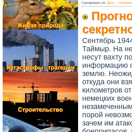
Сортировать по
:
Дате
·
Названи
Прогно
секретн
Сентябрь 1944
Таймыр. На н
несут вахту п
информацию о
землю. Неожи
откуда они вз
километров от
немецких вое
незамеченными
порой невозмо
зачем им атак
боеприпасов, 