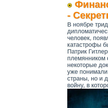
Финанс
- Секре
В ноябре трид
дипломатичес
человек, появ
катастрофы б
Патрик Гитлер
племянником 
некоторые до
уже понимали,
страны, но и д
войну, в кото