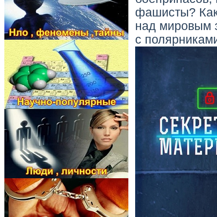
фашисты? Как
над мировым 
с полярникам