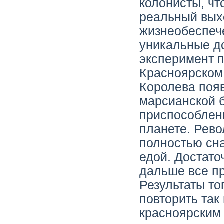
колонисты, чт
реальный вых
жизнеобеспеч
уникальные д
эксперимент 
Красноярском 
Королева поя
марсианской б
приспособлен
планете. Рев
полностью сна
едой. Достато
дальше все п
Результаты то
повторить так 
красноярским 