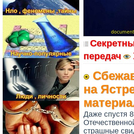
Секретны
передач
Сбежав
на Ястр
матери
Даже спустя 8
Отечественно
страшные сви