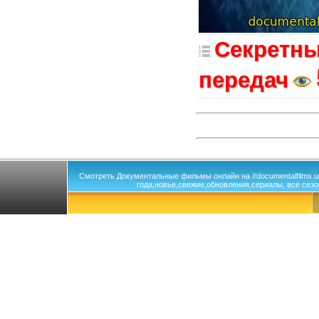
Секретны
передач
Смотреть Документальные фильмы онлайн на //documentalfilms.
года,новье,свежие,обновления,сериалы, все сезо