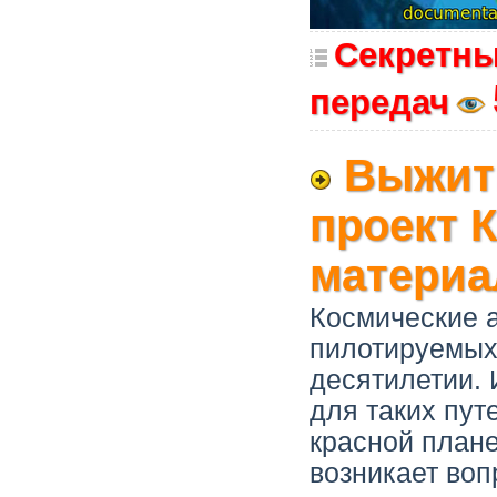
Секретны
передач
Выжить
проект 
матери
Космические а
пилотируемых
десятилетии. 
для таких пут
красной плане
возникает воп