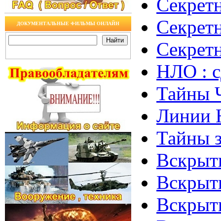
Секрет
Секрет
ДОКУМЕНТАЛЬНЫЕ ФИЛЬМЫ ОНЛАЙН
Секрет
НЛО : с
Тайны Ч
Линии Н
Тайны з
Вскрыты
Вскрыты
Вскрыты