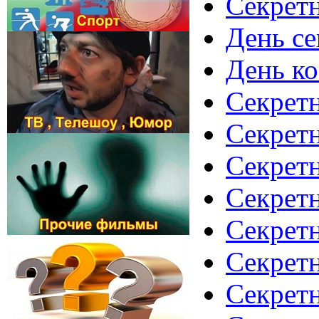
Секрет
День с
День к
Секрет
Секретн
Секретн
Секретн
Секретн
Секрет
Секрет