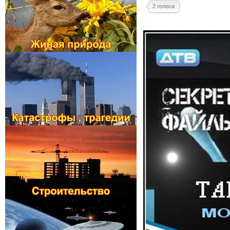
2 голоса