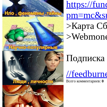
https://f
pm=mc&su
>Карта Сб
>Webmone
Подписка 
//feedburn
Всего комментариев
:
0