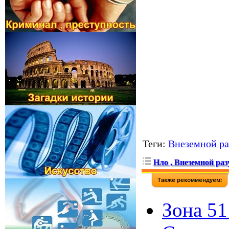
Теги
:
Внеземной р
Нло , Внеземной ра
Зона 5