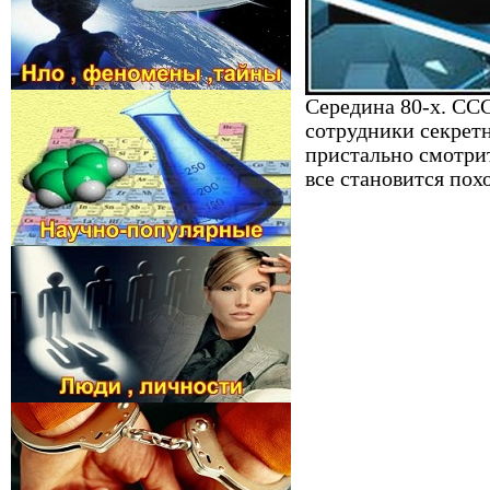
Середина 80-х. ССС
сотрудники секрет
пристально смотрит
все становится пох