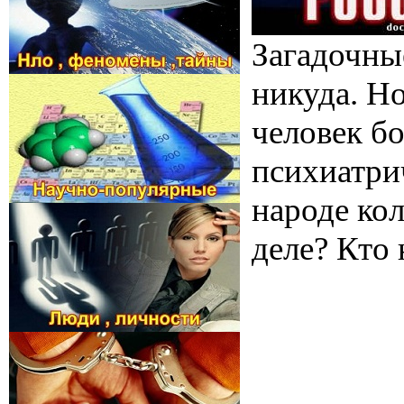
Загадочны
никуда. Но
человек бо
психиатри
народе кол
деле? Кто