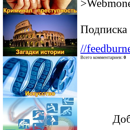
>Webmone
Подписка 
//feedburn
Всего комментариев
:
0
Доб