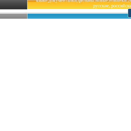
языке,документалки,фильмы,новые,новинки,201
русские, российски