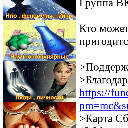
Группа В
Кто может
пригодитс
>Поддерж
>Благодар
https://f
pm=mc&su
>Карта Сб