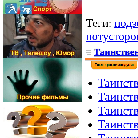
Теги
:
подз
потусторо
Таинствен
Таинств
Таинств
Таинств
Таинств