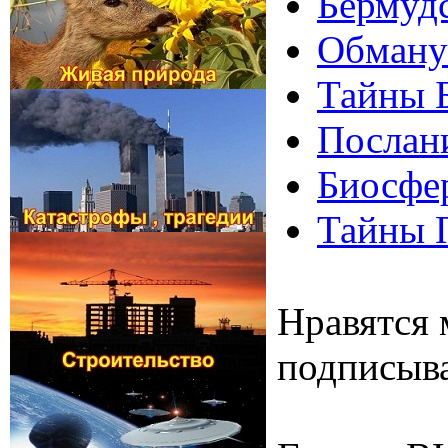
Бермудс
Обманут
Тайны Б
Послани
Биосфер
Тайны 
Нравятся 
подписыва