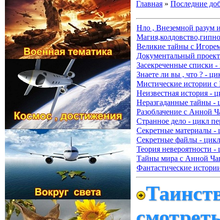
Главная
»
Последние до
Нло , Внеземной разум 
Магия,колдовство,гипно
Великие тайны с Игорем
Документальный проект 
Засекреченные списки -
Знаете ли вы , что ? - ц
Мистические истории с
Неизвестная история - ц
Неразгаданные тайны - 
Разоблачение с Анной Ч
Странное дело - цикл пе
Секретные материалы - 
Секретные файлы - цикл
Теория невероятности - 
Тайны мира с Анной Чап
Фантастические истории
Таинств
смотрет