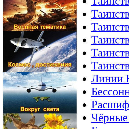
Таинств
Таинств
Таинств
Таинств
Таинств
Таинств
Линии Н
Бессонн
Расшифр
Чёрные 