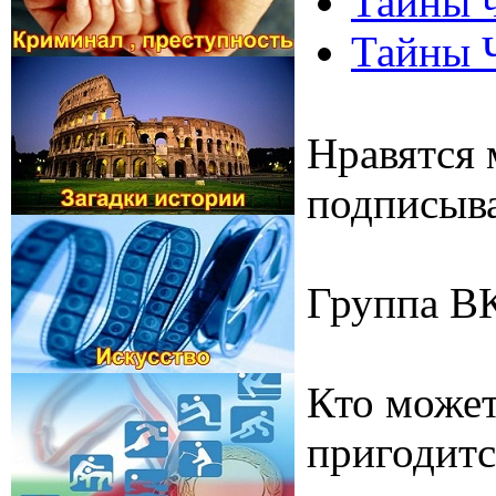
Тайны ч
Тайны 
Нравятся 
подписыва
Группа В
Кто может
пригодитс