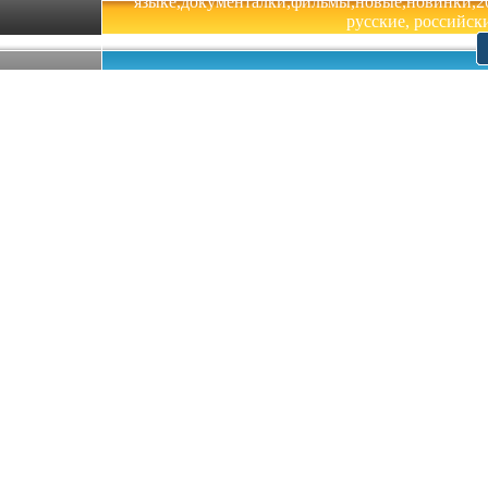
языке,документалки,фильмы,новые,новинки,201
русские, российски