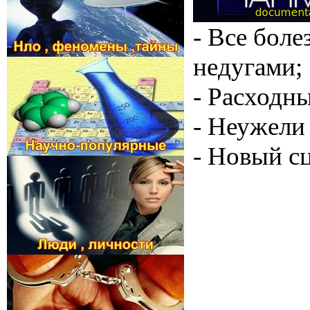
- Все бол
недугами;
- Расходн
- Неужели
- Новый сц