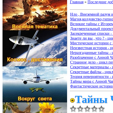
Главная
»
Последние до
Нло , Внеземной разум 
Магия,колдовство,гипно
Великие тайны с Игорем
Документальный проект 
Засекреченные списки -
Знаете ли вы , что ? - ц
Мистические истории с
Неизвестная история - ц
Неразгаданные тайны - 
Разоблачение с Анной Ч
Странное дело - цикл пе
Секретные материалы - 
Секретные файлы - цикл
Теория невероятности - 
Тайны мира с Анной Чап
Фантастические истории
Тайны 