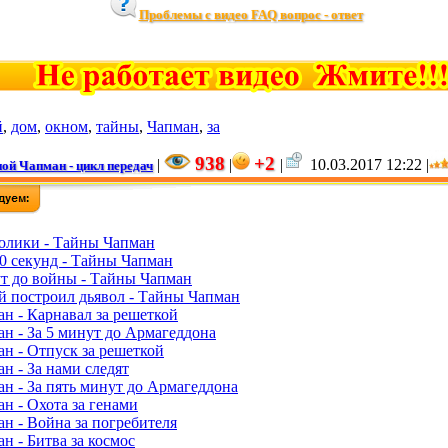
Проблемы с видео FAQ вопрос - ответ
й
,
дом
,
окном
,
тайны
,
Чапман
,
за
938
+2
|
|
|
10.03.2017 12:22 |
ой Чапман - цикл передач
олики - Тайны Чапман
60 секунд - Тайны Чапман
ут до войны - Тайны Чапман
й построил дьявол - Тайны Чапман
н - Карнавал за решеткой
н - За 5 минут до Армагеддона
н - Отпуск за решеткой
н - За нами следят
н - За пять минут до Армагеддона
н - Охота за генами
н - Война за погребителя
н - Битва за космос