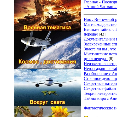
Главная
»
Последн
с Анной Чапман - 
Нло , Внеземной 
Магия,колдовство
Великие тайны с 
передач
[43]
Документальный п
Засекреченные спи
Знаете ли вы , что
Мистические исто
цикл передач
[8]
Неизвестная истор
Неразгаданные та
Разоблачение с А
Странное дело - ц
Секретные матери
Секретные файлы 
Теория невероятно
Тайны мира с Анн
Фантастические и