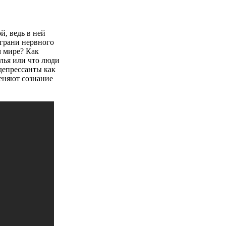
й, ведь в ней
грани нервного
м мире? Как
лья или что люди
депрессанты как
еняют сознание