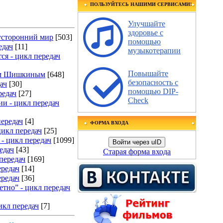
ПОЛЬЗУЙТЕСЬ НАШИМИ СЕРВИСАМИ!
Улучшайте
здоровье с
усторонний мир
[503]
помощью
едач
[11]
музыкотерапии
ся - цикл передач
Повышайте
гом Шишкиным
[648]
безопасность с
ач
[30]
помощью DIP-
редач
[27]
Check
и - цикл передач
передач
[4]
ФОРМА ВХОДА
цикл передач
[25]
- цикл передач
[1099]
Войти через uID
едач
[43]
Старая форма входа
передач
[169]
ередач
[14]
ередач
[36]
тно” - цикл передач
икл передач
[7]