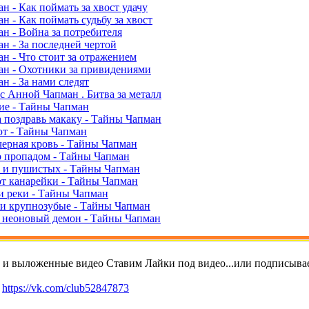
н - Как поймать за хвост удачу
н - Как поймать судьбу за хвост
н - Война за потребителя
н - За последней чертой
н - Что стоит за отражением
н - Охотники за привидениями
н - За нами следят
с Анной Чапман . Битва за металл
ие - Тайны Чапман
 поздравь макаку - Тайны Чапман
ют - Тайны Чапман
черная кровь - Тайны Чапман
 пропадом - Тайны Чапман
 и пушистых - Тайны Чапман
ют канарейки - Тайны Чапман
 реки - Тайны Чапман
и крупнозубые - Тайны Чапман
 неоновый демон - Тайны Чапман
т и выложенные видео Ставим Лайки под видео...или подписывае
е
https://vk.com/club52847873