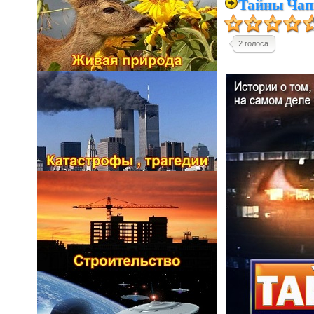
Тайны Чапм
2 голоса