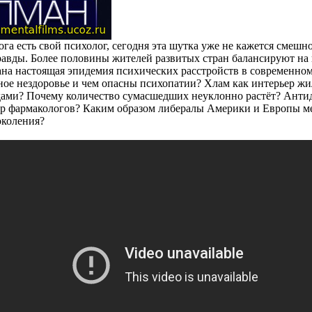
га есть свой психолог, сегодня эта шутка уже не кажется смешно
авды. Более половины жителей развитых стран балансируют на 
зана настоящая эпидемия психических расстройств в современно
ное нездоровье и чем опасны психопатии? Хлам как интерьер жи
дами? Почему количество сумасшедших неуклонно растёт? Анти
р фармакологов? Каким образом либералы Америки и Европы м
околения?