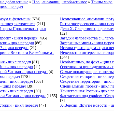
ие добавленные
»
Нло , аномалии , необьяснимое
»
Тайны мира
цикл передач
разум и феномены
[574]
Неопознанное, аномалии, пот
,гипноз,экстрасенсы
[211]
Битва экстрасенсов - цикл пер
Игорем Прокопенко - цикл
Дело Х. Следствие продолжает
[32]
роект - цикл передач
[495]
Загадки человечества с Оле
ски - цикл передач
[86]
Затерянные миры - цикл перед
 ? - цикл передач
[21]
Истина где-то рядом - цикл пе
рии с Виктором Вержбицким -
Невероятно интересные истори
[344]
ия - цикл передач
[81]
Необъяснимо, но факт - цикл 
йны - цикл передач
[11]
Охотники за привидениями - 
нной Чапман - цикл передач
[4]
Самые шокирующие гипотезы 
икл передач
[178]
Секретные истории - цикл пер
алы - цикл передач
[508]
Секретные территории - цикл 
- цикл передач
[39]
Специальный проект - цикл п
сти - цикл передач
[30]
Таинственная Россия - цикл п
ой Чапман - цикл передач
[1155]
Фантастика под грифом “Секре
[7]
стории - цикл передач
[47]
Х-Версии. Другие новости - ц