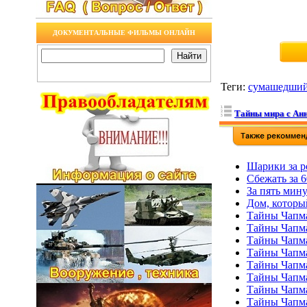
ДОКУМЕНТАЛЬНЫЕ ФИЛЬМЫ ОНЛАЙН
Теги
:
сумашедши
Тайны мира с Анн
Шарики за р
Сбежать за 
За пять мин
Дом, которы
Тайны Чапма
Тайны Чапма
Тайны Чапма
Тайны Чапма
Тайны Чапма
Тайны Чапма
Тайны Чапма
Тайны Чапма