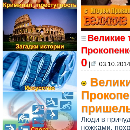
Великие 
Прокопенко
0
|
03.10.2014
Велики
Прокопе
пришел
Люди в причу
ножками, похо