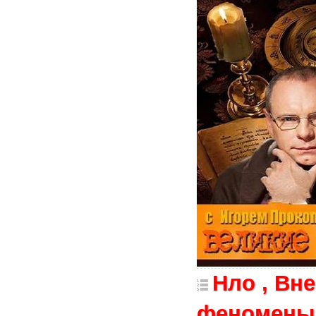
Нло , Вн
феномены