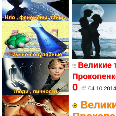
Великие 
Прокопенко
0
|
04.10.2014
Велики