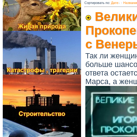
Сортировать по
:
Дате
·
Названи
Велики
Прокопен
с Венер
Так ли женщин
больше шансов
ответа остает
Марса, а жен