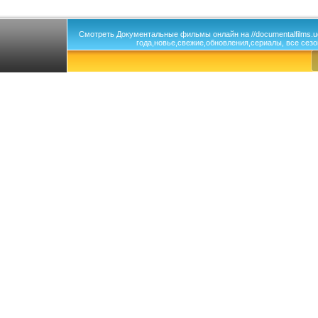
Смотреть Документальные фильмы онлайн на //documentalfilms.
года,новье,свежие,обновления,сериалы, все сезо