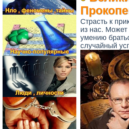
Прокопе
Страсть к при
из нас. Может
умению братьс
случайный усп