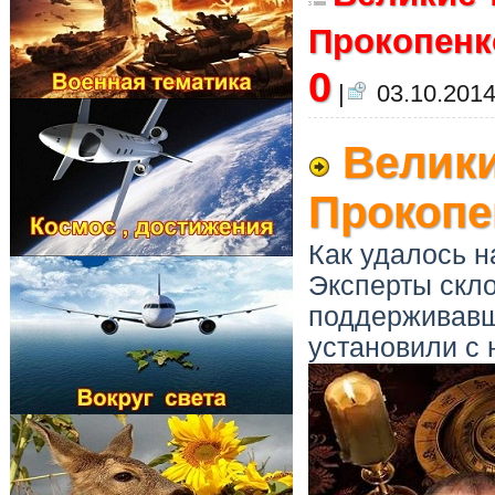
Прокопенко
0
|
03.10.2014
Велики
Прокопе
Как удалось н
Эксперты скл
поддерживавш
установили с 