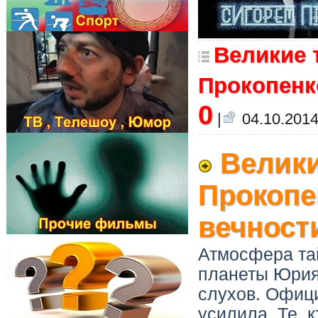
Великие 
Прокопенко
0
|
04.10.2014
Велики
Прокопен
вечност
Атмосфера тай
планеты Юрия
слухов. Офиц
усилила. Те, 