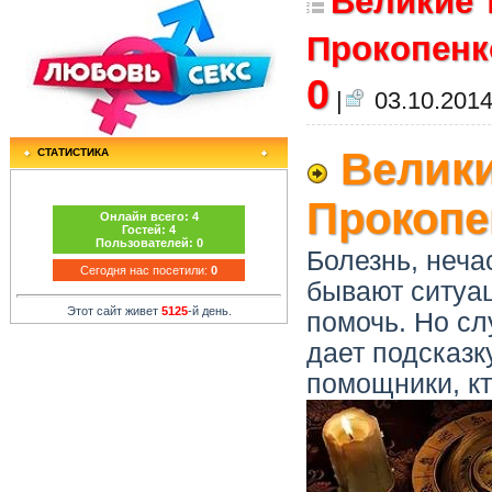
Великие 
Прокопенко
0
|
03.10.2014
Велики
СТАТИСТИКА
Прокопе
Онлайн всего:
4
Гостей:
4
Пользователей:
0
Болезнь, неча
Сегодня нас посетили:
0
бывают ситуац
Этот сайт живет
5125
-й день.
помочь. Но сл
дает подсказк
помощники, кт