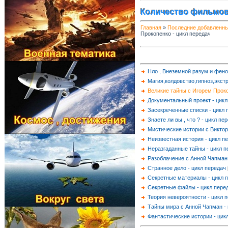
Количество фильмов
Главная
»
Последние добавленн
Прокопенко - цикл передач
Нло , Внеземной разум и фен
Магия,колдовство,гипноз,экст
Великие тайны с Игорем Проко
Документальный проект - цикл
Засекреченные списки - цикл 
Знаете ли вы , что ? - цикл пе
Мистические истории с Виктор
Неизвестная история - цикл п
Неразгаданные тайны - цикл п
Разоблачение с Анной Чапман 
Странное дело - цикл передач
Секретные материалы - цикл 
Секретные файлы - цикл пере
Теория невероятности - цикл 
Тайны мира с Анной Чапман - 
Фантастические истории - цик